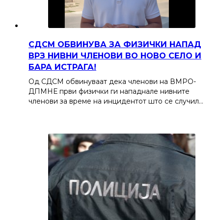
СДСМ ОБВИНУВА ЗА ФИЗИЧКИ НАПАД
ВРЗ НИВНИ ЧЛЕНОВИ ВО НОВО СЕЛО И
БАРА ИСТРАГА!
Од СДСМ обвинуваат дека членови на ВМРО-
ДПМНЕ први физички ги нападнале нивните
членови за време на инцидентот што се случил…