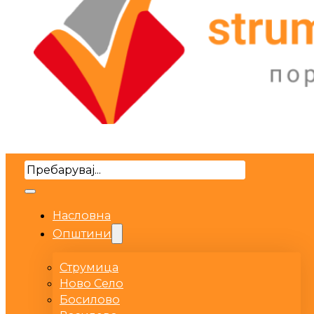
Search
Насловна
Општини
Струмица
Ново Село
Босилово