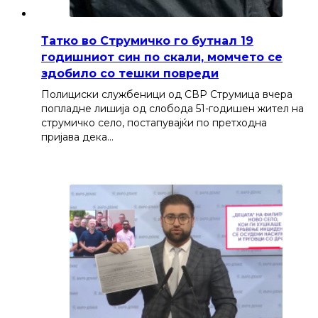
Татко во Струмичко го бутнал 19
годишниот син по скали, момчето се
здобило со тешки повреди
Полициски службеници од СВР Струмица вчера
попладне лишија од слобода 51-годишен жител на
струмичко село, постапувајќи по претходна
пријава дека…