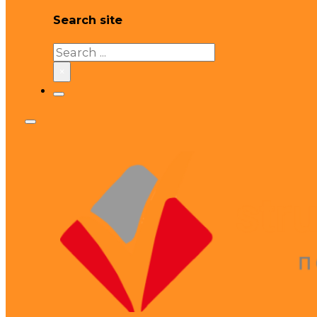
Search site
Search
×