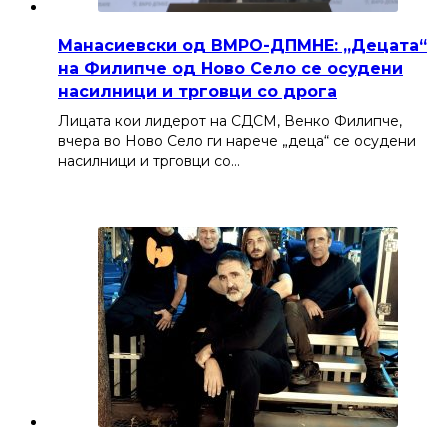
Манасиевски од ВМРО-ДПМНЕ: „Децата“
на Филипче од Ново Село се осудени
насилници и трговци со дрога
Лицата кои лидерот на СДСМ, Венко Филипче,
вчера во Ново Село ги нарече „деца“ се осудени
насилници и трговци со…