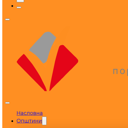
Насловна
Општини