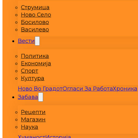
Струмица
Ново Село
Босилово
Василево
Вести
Политика
Економија
Спорт
Култура
Ново Во Градот
Огласи За Работа
Хроника
Забава
Рецепти
Магазин
Наука
Хуманост
Историја