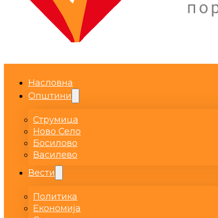
Насловна
Општини
Струмица
Ново Село
Босилово
Василево
Вести
Политика
Економија