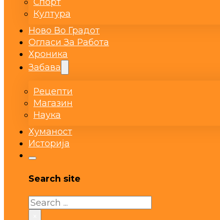
Спорт
Култура
Ново Во Градот
Огласи За Работа
Хроника
Забава
Рецепти
Магазин
Наука
Хуманост
Историја
Search site
Search
×