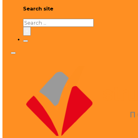
Search site
Search
×