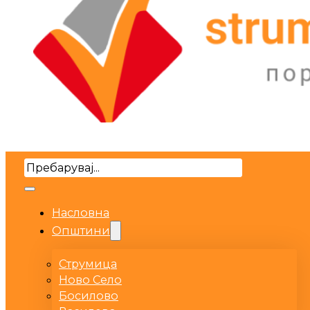
Search
Насловна
Општини
Струмица
Ново Село
Босилово