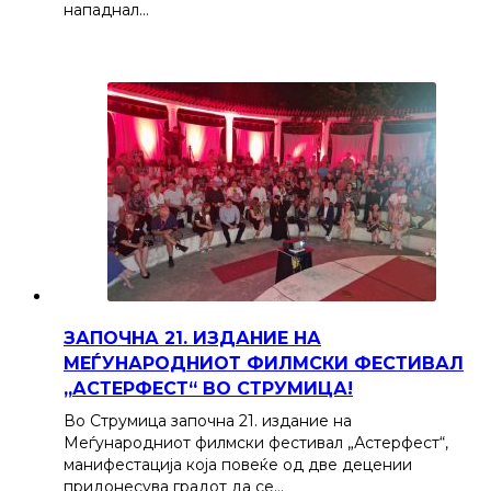
нападнал…
ЗАПОЧНА 21. ИЗДАНИЕ НА
МЕЃУНАРОДНИОТ ФИЛМСКИ ФЕСТИВАЛ
„АСТЕРФЕСТ“ ВО СТРУМИЦА!
Во Струмица започна 21. издание на
Меѓународниот филмски фестивал „Астерфест“,
манифестација која повеќе од две децении
придонесува градот да се…