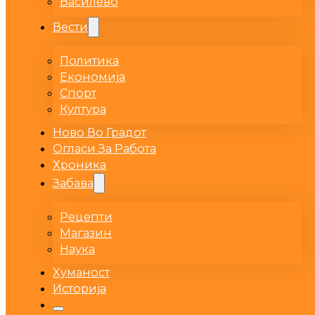
Василево
Вести
Политика
Економија
Спорт
Култура
Ново Во Градот
Огласи За Работа
Хроника
Забава
Рецепти
Магазин
Наука
Хуманост
Историја