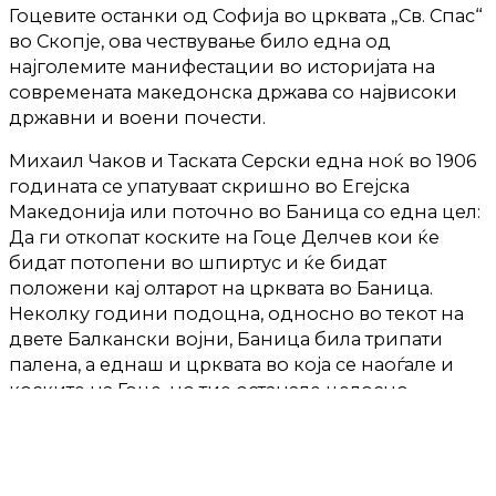
Гоцевите останки од Софија во црквата „Св. Спас“
во Скопје, ова чествување било една од
најголемите манифестации во историјата на
современата македонска држава со највисоки
државни и воени почести.
Михаил Чаков и Таската Серски една ноќ во 1906
годината се упатуваат скришно во Егејска
Македонија или поточно во Баница со една цел:
Да ги откопат коските на Гоце Делчев кои ќе
бидат потопени во шпиртус и ќе бидат
положени кај олтарот на црквата во Баница.
Неколку години подоцна, односно во текот на
двете Балкански војни, Баница била трипати
палена, а еднаш и црквата во која се наоѓале и
коските на Гоце, но тие останале целосно
неоштетени.
Михаил Чаков мислел дека црквата повторно
може да се најде во опасност, па затоа во 1919