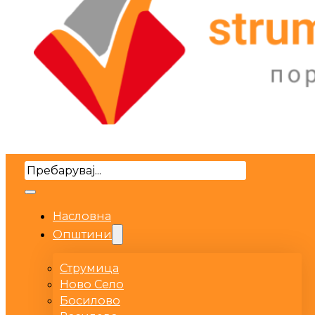
Search
Насловна
Општини
Струмица
Ново Село
Босилово