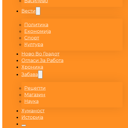
Василево
Вести
Политика
Економија
Спорт
Култура
Ново Во Градот
Огласи За Работа
Хроника
Забава
Рецепти
Магазин
Наука
Хуманост
Историја