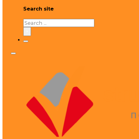
Search site
Search
×