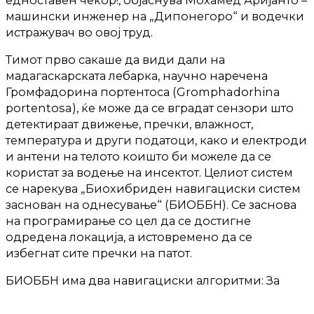
едноставен чекор!, објаснува Мохамед Аријанто –
машински инженер на „Дипонегоро“ и водечки
истражувач во овој труд.
Тимот прво сакаше да види дали на
мадагаскарската лебарка, научно наречена
Громфадорина портентоса (Gromphadorhina
portentosa), ќе може да се вградат сензори што
детектираат движење, пречки, влажност,
температура и други податоци, како и електроди
и антени на телото коишто би можеле да се
користат за водење на инсектот. Целиот систем
се нарекува „Биохибриден навигациски систем
заснован на однесување“ (БИОББН). Се заснова
на програмирање со цел да се достигне
одредена локација, а истовремено да се
избегнат сите пречки на патот.
БИОББН има два навигациски алгоритми: За
едноставни, и за посложени средини.