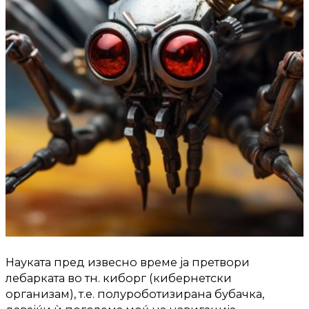
Науката пред извесно време ја претвори
лебарката во тн. киборг (кибернетски
организам), т.е. полуроботизирана бубачка,