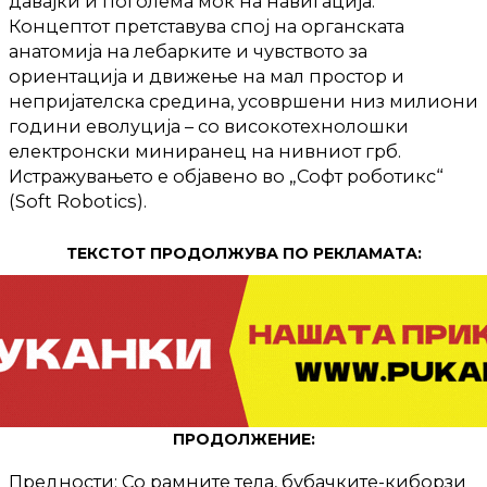
давајќи ѝ поголема моќ на навигација.
Концептот претставува спој на органската
анатомија на лебарките и чувството за
ориентација и движење на мал простор и
непријателска средина, усовршени низ милиони
години еволуција – со високотехнолошки
електронски миниранец на нивниот грб.
Истражувањето е објавено во „Софт роботикс“
(Soft Robotics).
ТЕКСТОТ ПРОДОЛЖУВА ПО РЕКЛАМАТА:
ПРОДОЛЖЕНИЕ:
Предности: Со рамните тела, бубачките-киборзи