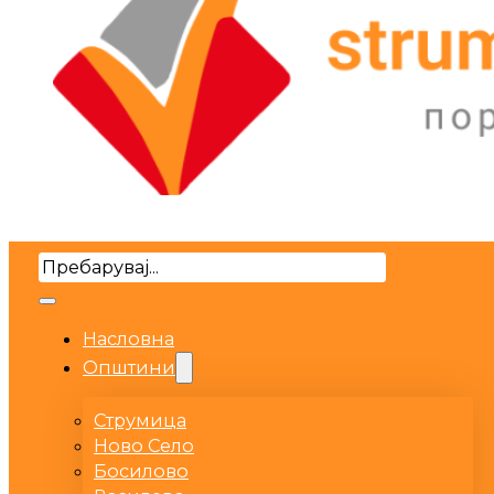
Search
Насловна
Општини
Струмица
Ново Село
Босилово