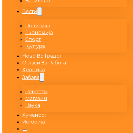
Василево
Вести
Политика
Економија
Спорт
Култура
Ново Во Градот
Огласи За Работа
Хроника
Забава
Рецепти
Магазин
Наука
Хуманост
Историја