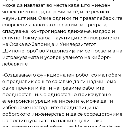
може да навлезат во места каде што ниеден
човек не може, јадат речиси сѐ, и се речиси
неуништливи. Овие одлики ги прават лебарките
совршени алатки за операции за претрага,
спасување, контролирано движење, надзор и
слично. Токму затоа, научниците Универзитетот
на Осака во Јапонија и Универзитетот
„Дипонегоро“ во Индонезија им се посветија на
истражувањата и усовршувањето на киборг-
лебарките.
-Создавањето функционален робот со мал обем
е предизвик со што сакавме да ги надминеме
овие пречки и ќе ги направиме работите
поедноставни. Со едноставно прикачување
електронски уреди на инсектите, може да ги
избегнеме незгодните предизвици на
роботското инженерство и да се сосредоточиме
на постигнувањето на нашите цели. Така