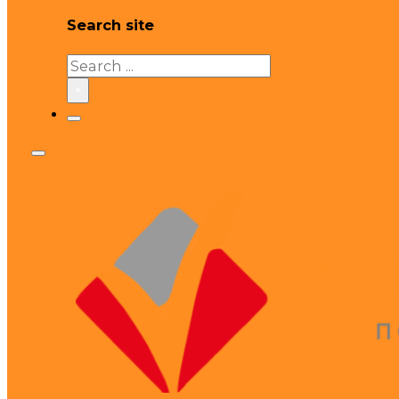
Search site
Search
×