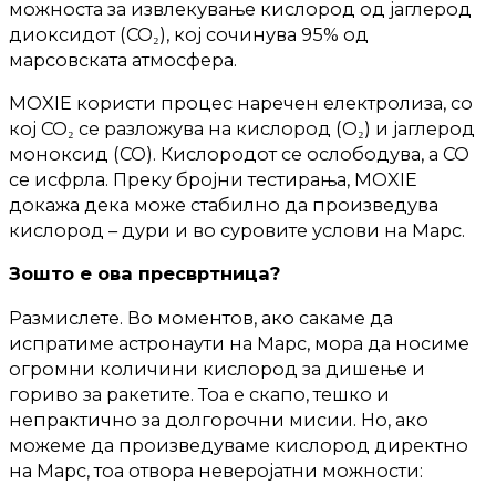
можноста за извлекување кислород од јаглерод
диоксидот (CO₂), кој сочинува 95% од
марсовската атмосфера.
MOXIE користи процес наречен електролиза, со
кој CO₂ се разложува на кислород (O₂) и јаглерод
моноксид (CO). Кислородот се ослободува, а CO
се исфрла. Преку бројни тестирања, MOXIE
докажа дека може стабилно да произведува
кислород – дури и во суровите услови на Марс.
Зошто е ова пресвртница?
Размислете. Во моментов, ако сакаме да
испратиме астронаути на Марс, мора да носиме
огромни количини кислород за дишење и
гориво за ракетите. Тоа е скапо, тешко и
непрактично за долгорочни мисии. Но, ако
можеме да произведуваме кислород директно
на Марс, тоа отвора неверојатни можности: