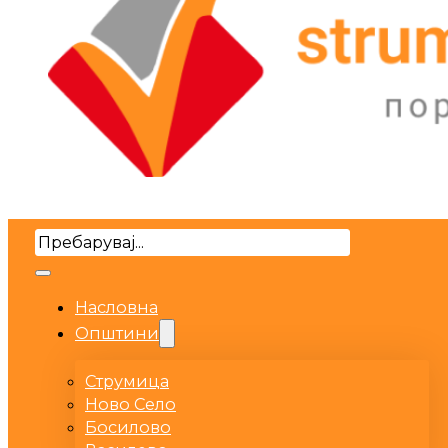
Search
Насловна
Општини
Струмица
Ново Село
Босилово