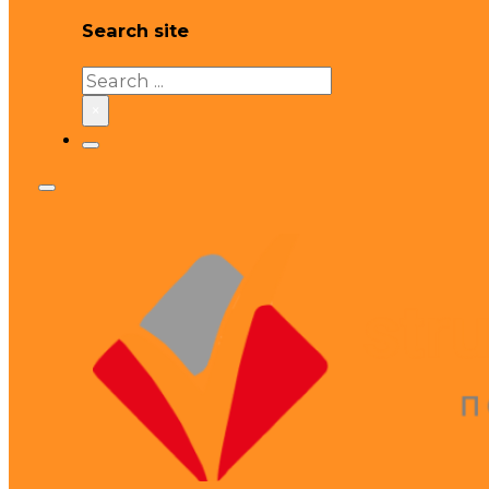
Search site
Search
×