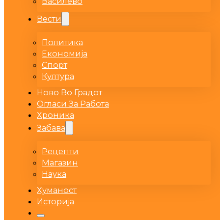
Василево
Вести
Политика
Економија
Спорт
Култура
Ново Во Градот
Огласи За Работа
Хроника
Забава
Рецепти
Магазин
Наука
Хуманост
Историја