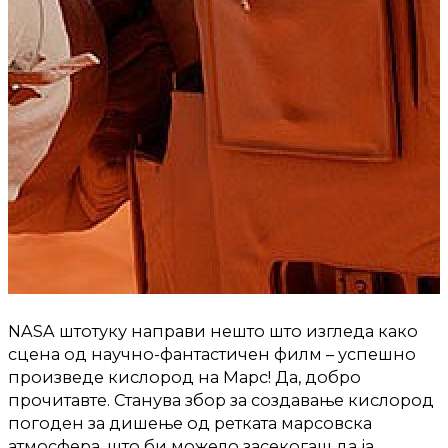
NASA штотуку направи нешто што изгледа како
сцена од научно-фантастичен филм – успешно
произведе кислород на Марс! Да, добро
прочитавте. Станува збор за создавање кислород
погоден за дишење од ретката марсовска
атмосфера, што би можело засекогаш да ja