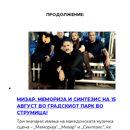
ПРОДОЛЖЕНИЕ:
МИЗАР, МЕМОРИЈА И СИНТЕЗИС НА 15
АВГУСТ ВО ГРАДСКИОТ ПАРК ВО
СТРУМИЦА!
Три значајни имиња на македонската музичка
сцена – „Меморија“, „Мизар“ и „Синтезис“, ќе