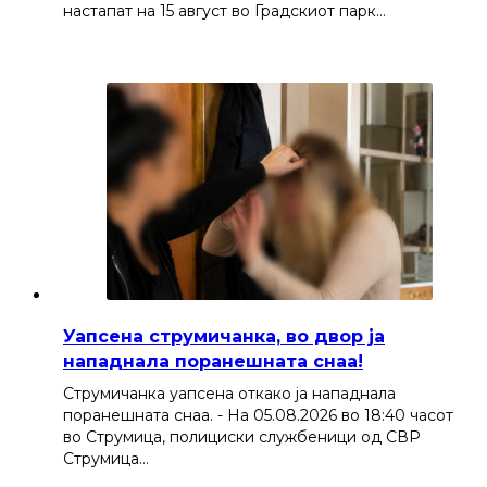
настапат на 15 август во Градскиот парк…
Уапсена струмичанка, во двор ја
нападнала поранешната снаа!
Струмичанка уапсена откако ја нападнала
поранешната снаа. - На 05.08.2026 во 18:40 часот
во Струмица, полициски службеници од СВР
Струмица…