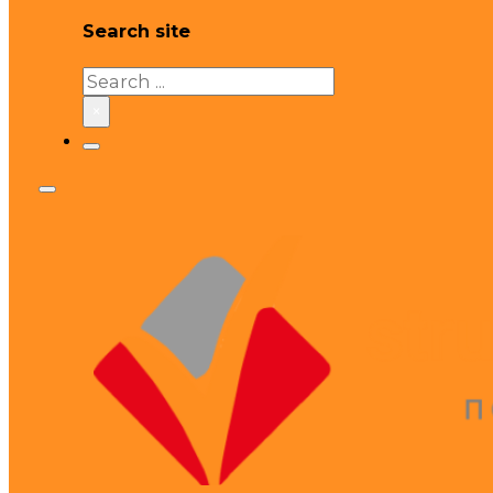
Search site
Search
×