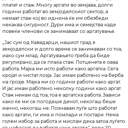
платат и стаж. Многу аргати во земјава, долги
години работат во земјоделскиот сектор, а
немаат стаж кој во иднина ќе им обезбеди
некаква сигурност. Дури има и семејства каде
повеќе членови се занимаваат со аргатување.
„Јас сум од Кавадарци, нашиот град е
земјоделски и долго време се занимавам со тоа,
иако сум млад. Аргатувањето треба да биде
регулирано, да се плаќа стаж. Потценета е оваа
работа. Мајка ми исто работи како аргатка. Сега
кројат и чистат лозја. Јас имам работено на берба
на грозје. Мајка ми со години работи како аргат.
И јас имам работено неколку години како аргат.
Стаж немам од тоа, тоа е аргатска работа. Зависи
како ќе ми се погодеше денот, некогаш беше
мачно, некогаш не. Познавам луѓе што работат
како аргати, ги има и помлади и постари. Нема
голем избор за работа и мислам дека затоа луѓето
се нафаќаат да работат како аргати“, вели 20