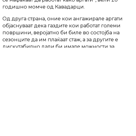
годишно момче од Кавадарци.
Од друга страна, оние кои ангажирале аргати
објаснуваат дека газдите кои работат големи
површини, веројатно би биле во состојба на
сезонците да им плаќаат стаж, а за другите е
дискутабилно дали би имале можности за
истото.
„По 4-5 жени за берба на тутун сме ангажирале.
Повеќе од месец беревме тутун. Дури и 2.5 до 3
месеци се случувало да трае бербата. Тие што
работат повеќе хектари, веројатно ќе можат да им
плаќаат стаж на аргатите, би требало“, вели
Моника, која ангажирала берачи за тутун во
Прилеп.
Но, газдите кои работеле со аргати велат дека дел
од тие работници се социјалци и неизвесно е
дали промена на условите кои досега ги имале,