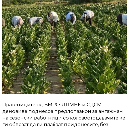
Пратениците од ВМРО-ДПМНЕ и СДСМ
деновиве поднесоа предлог закон за ангажман
на сезонски работници со кој работодавачите ќе
ги обврзат да ги плаќаат придонесите, без