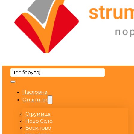
Search
Насловна
Општини
Струмица
Ново Село
Босилово