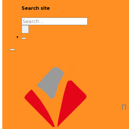
Search site
Search
×