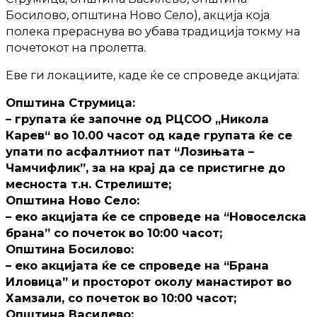
Босилово, општина Ново Село), акција која
полека прераснува во убава традиција токму на
почетокот на пролетта.
Еве ги локациите, каде ќе се спроведе акцијата:
Општина Струмица:
– групата ќе започне од РЦСОО „Никола
Карев“ во 10.00 часот од каде групата ќе се
упати по асфалтниот пат “Лозињата –
Чамчифлик”, за на крај да се пристигне до
месноста т.н. Стрелиште;
Општина Ново Село:
– еко акцијата ќе се спроведе на “Новоселска
брана” со почеток во 10:00 часот;
Општина Босилово:
– еко акцијата ќе се спроведе на “Брана
Иловица” и просторот околу манастирот во
Хамзали, со почеток во 10:00 часот;
Општина Василево: