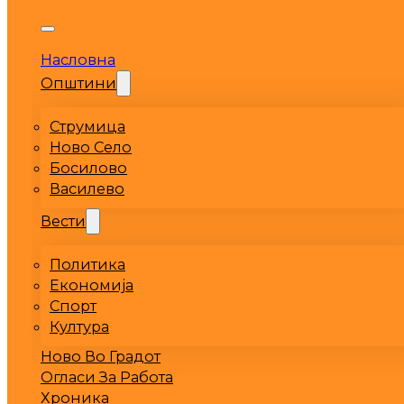
Насловна
Општини
Струмица
Ново Село
Босилово
Василево
Вести
Политика
Економија
Спорт
Култура
Ново Во Градот
Огласи За Работа
Хроника