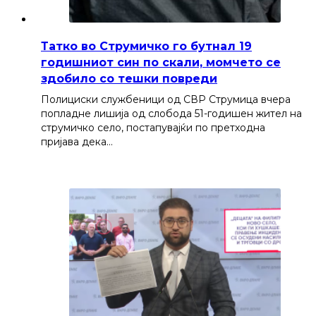
Татко во Струмичко го бутнал 19
годишниот син по скали, момчето се
здобило со тешки повреди
Полициски службеници од СВР Струмица вчера
попладне лишија од слобода 51-годишен жител на
струмичко село, постапувајќи по претходна
пријава дека…