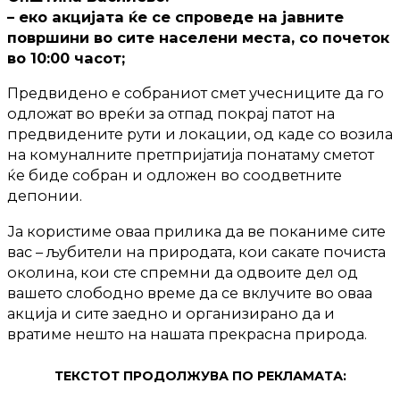
– еко акцијата ќе се спроведе на јавните
површини во сите населени места, со почеток
во 10:00 часот;
Предвидено е собраниот смет учесниците да го
одложат во вреќи за отпад покрај патот на
предвидените рути и локации, од каде со возила
на комуналните претпријатија понатаму сметот
ќе биде собран и одложен во соодветните
депонии.
Ја користиме оваа прилика да ве поканиме сите
вас – љубители на природата, кои сакате почиста
околина, кои сте спремни да одвоите дел од
вашето слободно време да се вклучите во оваа
акција и сите заедно и организирано да и
вратиме нешто на нашата прекрасна природа.
ТЕКСТОТ ПРОДОЛЖУВА ПО РЕКЛАМАТА: