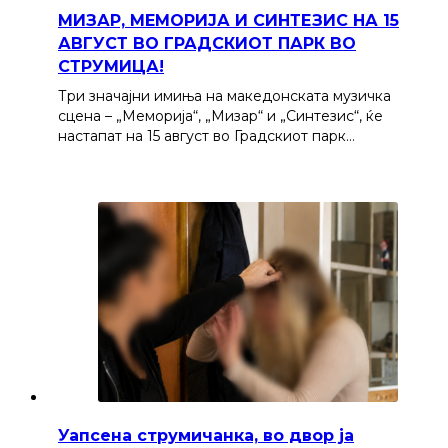
МИЗАР, МЕМОРИЈА И СИНТЕЗИС НА 15
АВГУСТ ВО ГРАДСКИОТ ПАРК ВО
СТРУМИЦА!
Три значајни имиња на македонската музичка
сцена – „Меморија“, „Мизар“ и „Синтезис“, ќе
настапат на 15 август во Градскиот парк…
Уапсена струмичанка, во двор ја