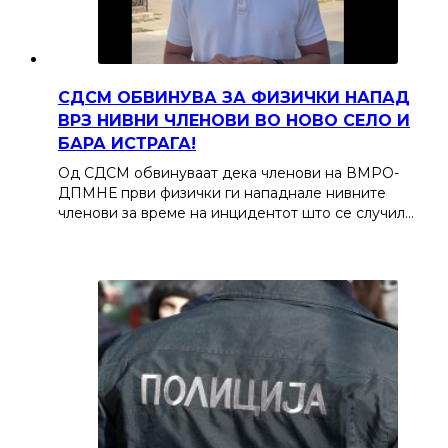
СДСМ ОБВИНУВА ЗА ФИЗИЧКИ НАПАД
ВРЗ НИВНИ ЧЛЕНОВИ ВО НОВО СЕЛО И
БАРА ИСТРАГА!
Од СДСМ обвинуваат дека членови на ВМРО-
ДПМНЕ први физички ги нападнале нивните
членови за време на инцидентот што се случил…