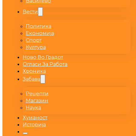
Василево
Вести
Политика
Економија
Спорт
Култура
Ново Во Градот
Огласи За Работа
Хроника
Забава
Рецепти
Магазин
Наука
Хуманост
Историја