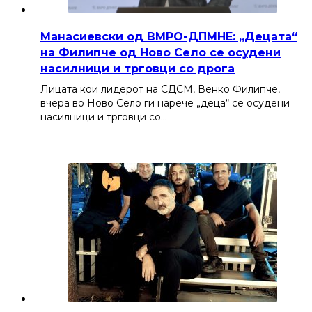
Манасиевски од ВМРО-ДПМНЕ: „Децата“
на Филипче од Ново Село се осудени
насилници и трговци со дрога
Лицата кои лидерот на СДСМ, Венко Филипче,
вчера во Ново Село ги нарече „деца“ се осудени
насилници и трговци со…