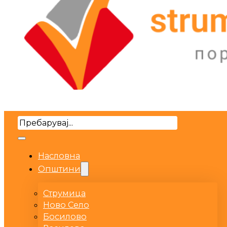
Search
Насловна
Општини
Струмица
Ново Село
Босилово