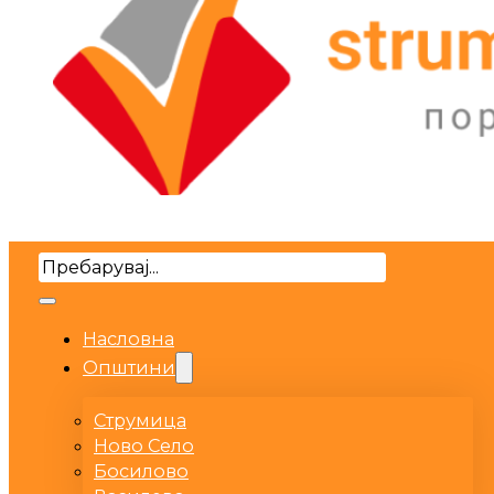
Search
Насловна
Општини
Струмица
Ново Село
Босилово