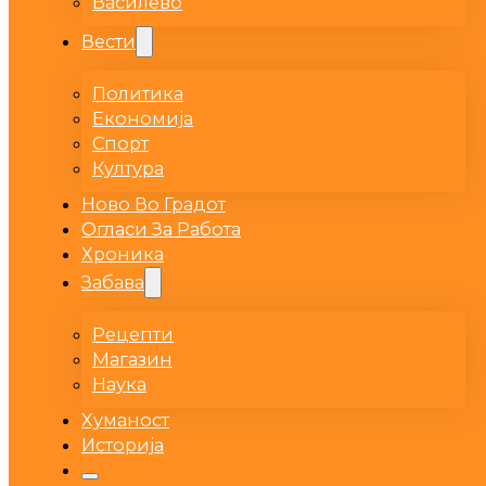
Василево
Вести
Политика
Економија
Спорт
Култура
Ново Во Градот
Огласи За Работа
Хроника
Забава
Рецепти
Магазин
Наука
Хуманост
Историја