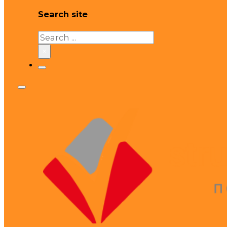
Search site
Search
×