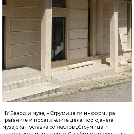
НУ Завод и музеј – Струмица ги информира
граѓаните и посетителите дека постојаната
музејска поставка со наслов „Струмица и
струмичко низ историјата“ ќе биде отворена за