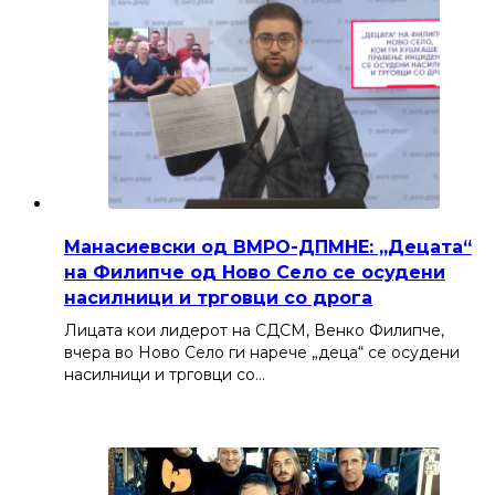
Манасиевски од ВМРО-ДПМНЕ: „Децата“
на Филипче од Ново Село се осудени
насилници и трговци со дрога
Лицата кои лидерот на СДСМ, Венко Филипче,
вчера во Ново Село ги нарече „деца“ се осудени
насилници и трговци со…