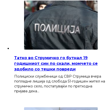
Татко во Струмичко го бутнал 19
годишниот син по скали, момчето се
здобило со тешки повреди
Полициски службеници од СВР Струмица вчера
попладне лишија од слобода 51-годишен жител на
струмичко село, постапувајќи по претходна
пријава дека…