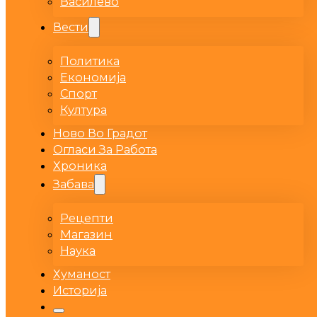
Василево
Вести
Политика
Економија
Спорт
Култура
Ново Во Градот
Огласи За Работа
Хроника
Забава
Рецепти
Магазин
Наука
Хуманост
Историја