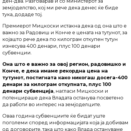
ден-два. Разговарав и со министерот за
земјоделство, кој ми рече дека денес ќе биде
тука, додаде тој.
Премиерот Мицкоски истакна дека од она што е
важно за Радовиш и Конче е цената на тутунот, за
којашто рече дека по килограм откупен тутун
изнесува 400 денари, плус 100 денари
субвенции.
Она што е важно за овој регион, радовишко и
Конче, е дека имаме рекордна цена на
тутунот, постигната како никогаш досега-400
денари за килограм откупната, плус 100
денари субвенција
, нагласи Мицкоски и
потенцираше дека Владата останува посветено
да работи во интерес на земјоделците.
Оваа година субвенциите ќе бидат уште
поголеми според информацијата која ја добивам
од договорите, така што како Влада остануваме