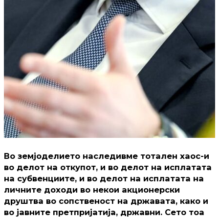
Во земјоделието наследивме тотален хаос-и
во делот на откупот, и во делот на исплатата
на субвенциите, и во делот на исплатата на
личните доходи во некои акционерски
друштва во сопственост на државата, како и
во јавните претпријатија, државни. Сето тоа