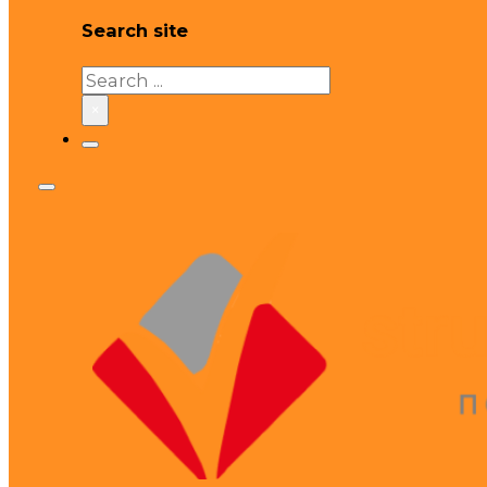
Search site
Search
×