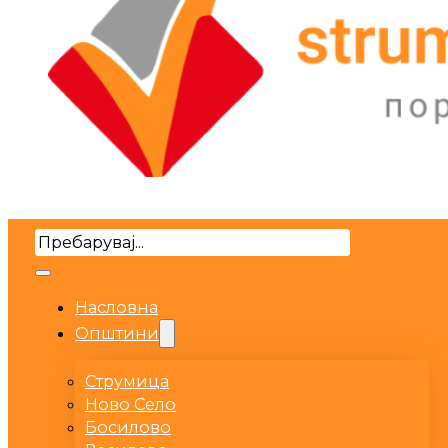
Search
Насловна
Општини
Струмица
Ново Село
Босилово