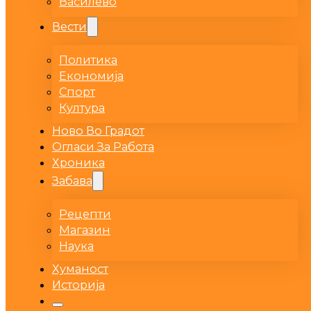
Василево
Вести
Политика
Економија
Спорт
Култура
Ново Во Градот
Огласи За Работа
Хроника
Забава
Рецепти
Магазин
Наука
Хуманост
Историја