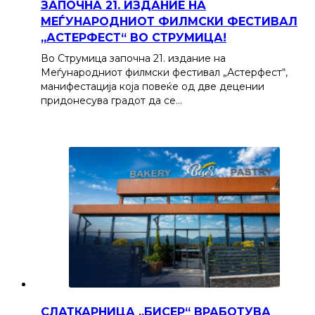
ЗАПОЧНА 21. ИЗДАНИЕ НА
МЕЃУНАРОДНИОТ ФИЛМСКИ ФЕСТИВАЛ
„АСТЕРФЕСТ“ ВО СТРУМИЦА!
Во Струмица започна 21. издание на
Меѓународниот филмски фестивал „Астерфест“,
манифестација која повеќе од две децении
придонесува градот да се…
СЛАТКАРНИЦА „БИСЕР“ ВРАБОТУВА