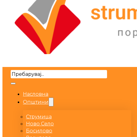
Search
Насловна
Општини
Струмица
Ново Село
Босилово