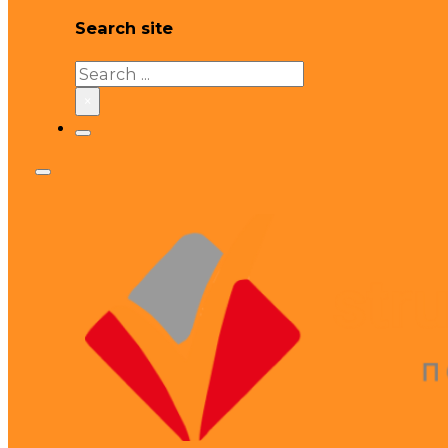
Search site
Search
×