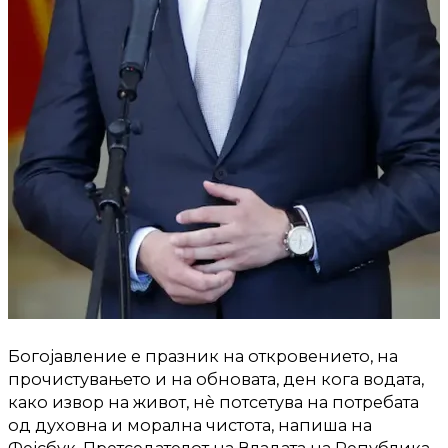
Богојавление е празник на откровението, на
прочистувањето и на обновата, ден кога водата,
како извор на живот, нè потсетува на потребата
од духовна и морална чистота, напиша на