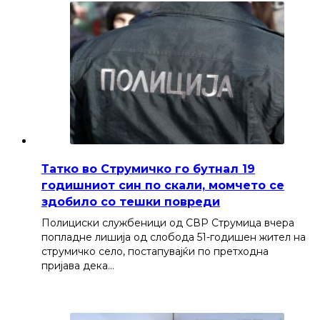
Татко во Струмичко го бутнал 19
годишниот син по скали, момчето се
здобило со тешки повреди
Полициски службеници од СВР Струмица вчера
попладне лишија од слобода 51-годишен жител на
струмичко село, постапувајќи по претходна
пријава дека…