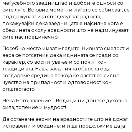
меѓусебното заедништво и добрите односи со
сите луѓе. Во овие моменти, луѓето се собираат, се
поддржуваат и ја споделуваат радоста,
покажувајќи дека заедницата е најсилна кога е
обединета околу вредности што нè надминуваат
сите нас поединечно.
Посебно место имаат младите. Нивната смелост и
вера се потсетник дека иднината се гради со
карактер, со воспитување и со почит кон
традицијата. Наша заедничка обврска е да
создадеме средина во која ќе растат со силно
чувство на припадност и одговорност кон
општеството.
Нека Богојавление – Водици ни донесе духовна
сила, трпение и мудрост!
Да останеме верни на вредностите што нè држат
исправени и обединети и да продолжиме да ја