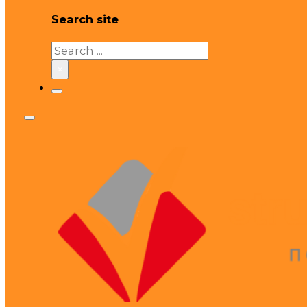
Search site
Search
×