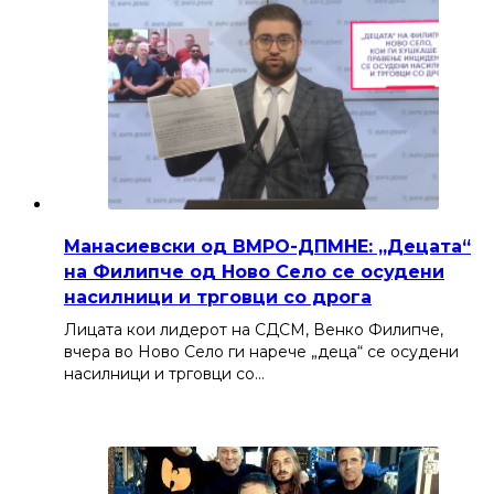
Манасиевски од ВМРО-ДПМНЕ: „Децата“
на Филипче од Ново Село се осудени
насилници и трговци со дрога
Лицата кои лидерот на СДСМ, Венко Филипче,
вчера во Ново Село ги нарече „деца“ се осудени
насилници и трговци со…