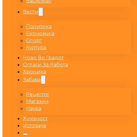
Василево
Вести
Политика
Економија
Спорт
Култура
Ново Во Градот
Огласи За Работа
Хроника
Забава
Рецепти
Магазин
Наука
Хуманост
Историја