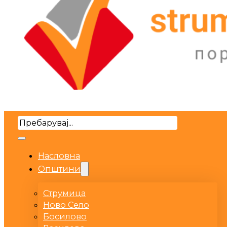
Search
Насловна
Општини
Струмица
Ново Село
Босилово