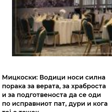
Мицкоски: Водици носи силна
порака за верата, за храброста
и за подготвеноста да се оди
по исправниот пат, дури и кога