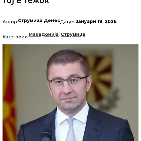
тој е тежок
Струмица Денес
Јануари 19, 2026
Автор:
Датум:
,
Македонија
Струмица
Категории: