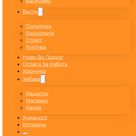
Василево
Вести
Политика
Економија
Спорт
Култура
Ново Во Градот
Огласи За Работа
Хроника
Забава
Рецепти
Магазин
Наука
Хуманост
Историја