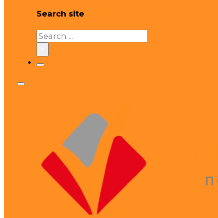
Search site
Search
×