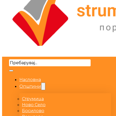
Search
Насловна
Општини
Струмица
Ново Село
Босилово