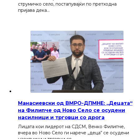
струмичко село, постапувајќи по претходна
пријава дека…
Манасиевски од ВМРО-ДПМНЕ: „Децата“
на Филипче од Ново Село се осудени
насилници и трговци со дрога
Лицата кои лидерот на СДСМ, Венко Филипче,
вчера во Ново Село ги нарече „деца“ се осудени