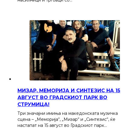
насилници и трговци со…
МИЗАР, МЕМОРИЈА И СИНТЕЗИС НА 15
АВГУСТ ВО ГРАДСКИОТ ПАРК ВО
СТРУМИЦА!
Три значајни имиња на македонската музичка
сцена – „Меморија“, „Мизар“ и „Синтезис“, ќе
настапат на 15 август во Градскиот парк…