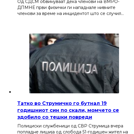
Од СДСМ обвинуваат дека членови на ВМРО-
ДПМНЕ први физички ги нападнале нивните
членови за време на инцидентот што се случил…
Татко во Струмичко го бутнал 19
годишниот син по скали, момчето се
здобило со тешки повреди
Полициски службеници од СВР Струмица вчера
попладне лишија од слобода 51-годишен жител на