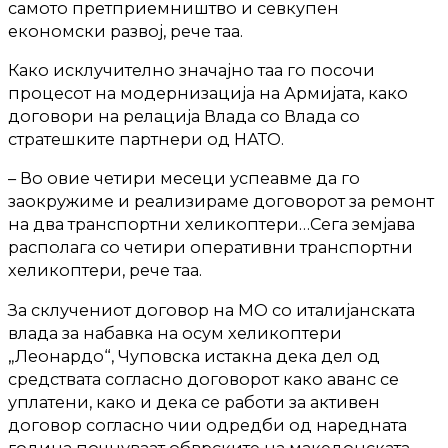
самото претприемништво и севкупен
економски развој, рече таа.
Како исклучително значајно таа го посочи
процесот на модернизација на Армијата, како
договори на релација Влада со Влада со
стратешките партнери од НАТО.
– Во овие четири месеци успеавме да го
заокружиме и реализираме договорот за ремонт
на два транспортни хеликоптери…Сега земјава
располага со четири оперативни транспортни
хеликоптери, рече таа.
За склучениот договор на МО со италијанската
влада за набавка на осум хеликоптери
„Леонардо“, Чуповска истакна дека дел од
средствата согласно договорот како аванс се
уплатени, како и дека се работи за активен
договор согласно чии одредби од наредната
година почнуваат обврските на македонската