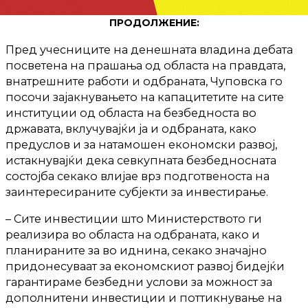
ПРОДОЛЖЕНИЕ:
Пред учесниците на денешната владина дебата
посветена на прашања од областа на правдата,
внатрешните работи и одбраната, Чуповска го
посочи зајакнувањето на капацитетите на сите
институции од областа на безбедноста во
државата, вклучувајќи ја и одбраната, како
предуслов и за натамошен економски развој,
истакнувајќи дека севкупната безбедносната
состојба секако влијае врз подготвеноста на
заинтересираните субјекти за инвестирање.
– Сите инвестиции што Министерството ги
реализира во областа на одбраната, како и
планираните за во иднина, секако значајно
придонесуваат за економскиот развој бидејќи
гарантираме безбедни услови за можност за
дополнитени инвестиции и поттикнување на