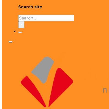
Search site
Search
×