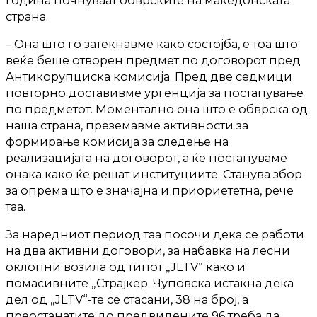
страна.
– Она што го затекнавме како состојба, е тоа што
веќе беше отворен предмет по договорот пред
Антикорупциска комисија. Пред две седмици
повторно доставивме ургенција за постапување
по предметот. Моментално она што е обврска од
наша страна, преземавме активности за
формирање комисија за следење на
реализацијата на договорот, а ќе постапуваме
онака како ќе решат институциите. Станува збор
за опрема што е значајна и приориететна, рече
таа.
За наредниот период таа посочи дека се работи
на два активни договори, за набавка на лесни
оклопни возила од типот „JLTV“ како и
помасивните „Страјкер. Чуповска истакна дека
дел од „JLTV“-те се стасани, 38 на број, а
преостанатите до предвидените 96 треба да