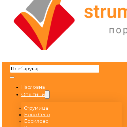
Search
Насловна
Општини
Струмица
Ново Село
Босилово