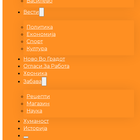
Василево
Вести
Политика
Економија
Спорт
Култура
Ново Во Градот
Огласи За Работа
Хроника
Забава
Рецепти
Магазин
Наука
Хуманост
Историја