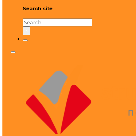
Search site
Search
×