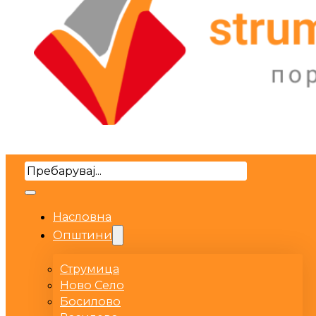
Search
Насловна
Општини
Струмица
Ново Село
Босилово