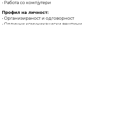
• Работа со компјутери
Профил на личност:
• Организираност и одговорност
• Одлични комуникациски вештини
• Професионален и љубезен однос кон
клиентите
• Способност за индивидуална и тимска работа
• Лојалност, самоиницијативност, темелност,
енергичност
Што нудиме:
• Плата по договор
• Одлични услови за работа и пријатна работна
атмосфера.
• Минимум еден бесплатен оброк во денот.
• Работни 40 часа во неделата.
Сите заинтересирани за овој оглас да достават CV
на нашиот е-маил:
proagrogoldgrup@gmail.com