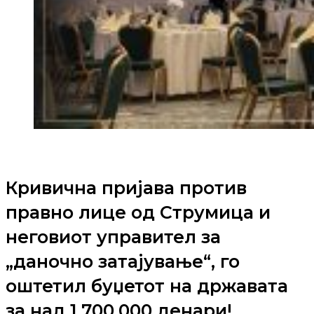
Кривична пријава против
правно лице од Струмица и
неговиот управител за
„даночно затајување“, го
оштетил буџетот на државата
за над 1.700.000 денари!