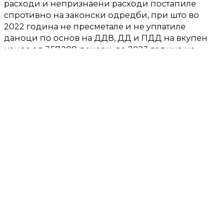
расходи и непризнаени расходи постапиле
спротивно на законски одредби, при што во
2022 година не пресметале и не уплатиле
даноци по основ на ДДВ, ДД и ПДД на вкупен
износ од 357.288 денари, во 2023 година не
пресметале и не уплатиле даноци по основ на
ДДВ, ДД и ПДД на вкупен износ од 355.371
денари, во 2024 година не пресметале и не
уплатиле даноци по основ на ДДВ, и ДД на
вкупен износ од 760.763 денари и во 2025
година не пресметале и не уплатиле даноци по
основ на ДДВ, ДД и ПДД на вкупен износ од
247.080 денари.
Со таквите дејствија, пријавените се стекнале со
вкупна противправна имотна корист, односно
предизвикале штета на буџетот на државата за
вкупен износ од 1.720.502 денари.
Фотографија: AI илустрација.