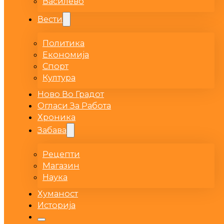
Василево
Вести
Политика
Економија
Спорт
Култура
Ново Во Градот
Огласи За Работа
Хроника
Забава
Рецепти
Магазин
Наука
Хуманост
Историја