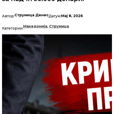
Струмица Денес
Мај 8, 2026
Автор:
Датум:
,
Македонија
Струмица
Категории: