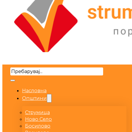
Search
Насловна
Општини
Струмица
Ново Село
Босилово