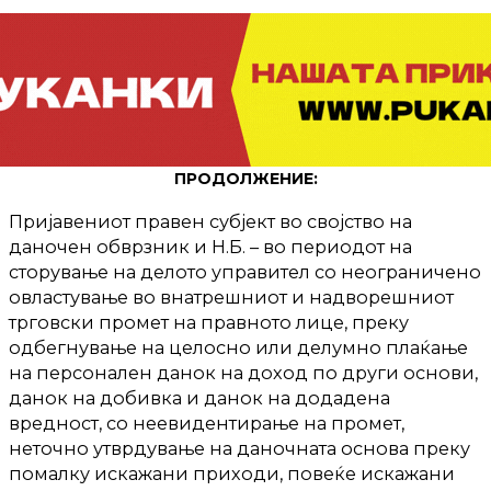
ПРОДОЛЖЕНИЕ:
Пријавениот правен субјект во својство на
даночен обврзник и Н.Б. – во периодот на
сторување на делото управител со неограничено
овластување во внатрешниот и надворешниот
трговски промет на правното лице, преку
одбегнување на целосно или делумно плаќање
на персонален данок на доход по други основи,
данок на добивка и данок на додадена
вредност, со неевидентирање на промет,
неточно утврдување на даночната основа преку
помалку искажани приходи, повеќе искажани