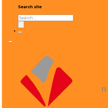
Search site
Search
×