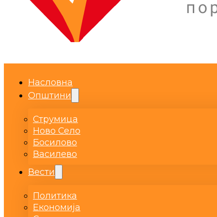
Насловна
Општини
Струмица
Ново Село
Босилово
Василево
Вести
Политика
Економија