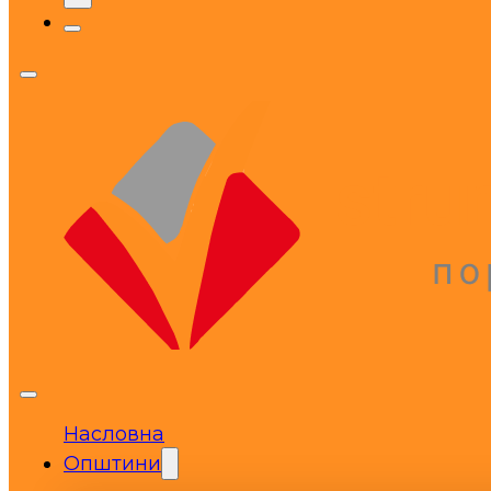
Насловна
Општини