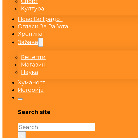
Спорт
Култура
Ново Во Градот
Огласи За Работа
Хроника
Забава
Рецепти
Магазин
Наука
Хуманост
Историја
Search site
Search
×