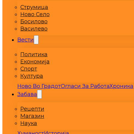
Струмица
Ново Село
Босилово
Василево
Вести
Политика
Економија
Спорт
Култура
Ново Во Градот
Огласи За Работа
Хроника
Забава
Рецепти
Магазин
Наука
Хуманост
Историја