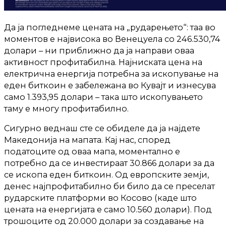
Да ја погледнеме цената на „рударењето“: таа во
моментов е највисока во Венецуела со 246.530,74
долари – ни приближно да ја направи оваа
активност профитабилна. Најниската цена на
електрична енергија потребна за ископување на
еден биткоин е забележана во Кувајт и изнесува
само 1.393,95 долари – така што ископувањето
таму е многу профитабилно.
Сигурно веднаш сте се обиделе да ја најдете
Македонија на мапата. Кај нас, според
податоците од оваа мапа, моментално е
потребно да се инвестираат 30.866 долари за да
се ископа еден биткоин. Од европските земји,
денес најпрофитабилно би било да се преселат
рударските платформи во Косово (каде што
цената на енергијата е само 10.560 долари). Под
трошоците од 20.000 долари за создавање на