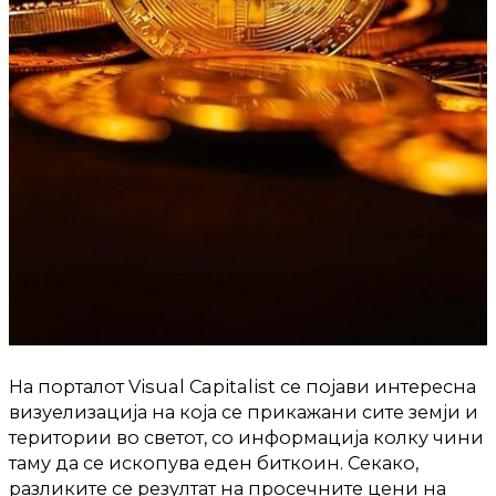
На порталот Visual Capitalist се појави интересна
визуелизација на која се прикажани сите земји и
територии во светот, со информација колку чини
таму да се ископува еден биткоин. Секако,
разликите се резултат на просечните цени на