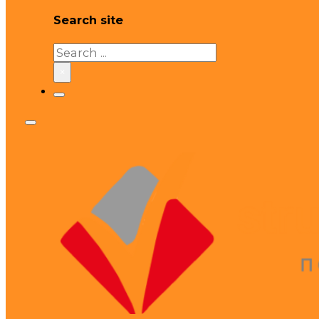
Search site
Search
×