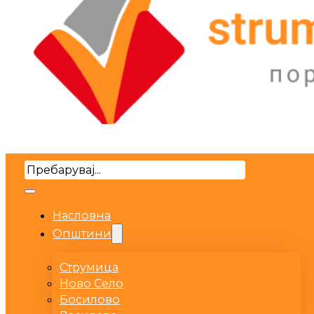
Search
Насловна
Општини
Струмица
Ново Село
Босилово