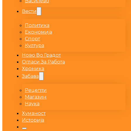
Василево
Вести
Политика
Економија
Спорт
Култура
Ново Во Градот
Огласи За Работа
Хроника
Забава
Рецепти
Магазин
Наука
Хуманост
Историја