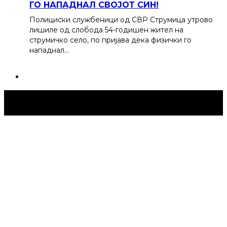
ГО НАПАДНАЛ СВОЈОТ СИН!
Полициски службеници од СВР Струмица утрово
лишиле од слобода 54-годишен жител на
струмичко село, по пријава дека физички го
нападнал…
Струмица Денес © 2024