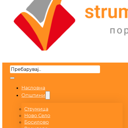
Search
Насловна
Општини
Струмица
Ново Село
Босилово