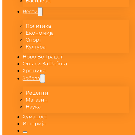
Василево
Вести
Политика
Економија
Спорт
Култура
Ново Во Градот
Огласи За Работа
Хроника
Забава
Рецепти
Магазин
Наука
Хуманост
Историја