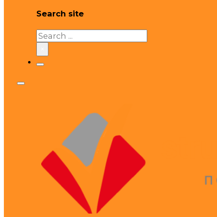
Search site
Search
×