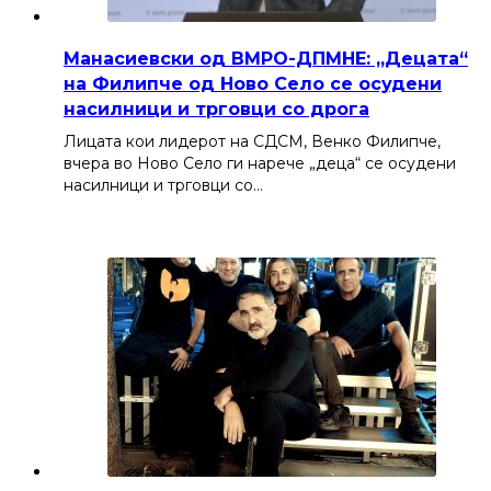
Манасиевски од ВМРО-ДПМНЕ: „Децата“
на Филипче од Ново Село се осудени
насилници и трговци со дрога
Лицата кои лидерот на СДСМ, Венко Филипче,
вчера во Ново Село ги нарече „деца“ се осудени
насилници и трговци со…