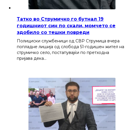
Татко во Струмичко го бутнал 19
годишниот син по скали, момчето се
здобило со тешки повреди
Полициски службеници од СВР Струмица вчера
попладне лишија од слобода 51-годишен жител на
струмичко село, постапувајќи по претходна
пријава дека…