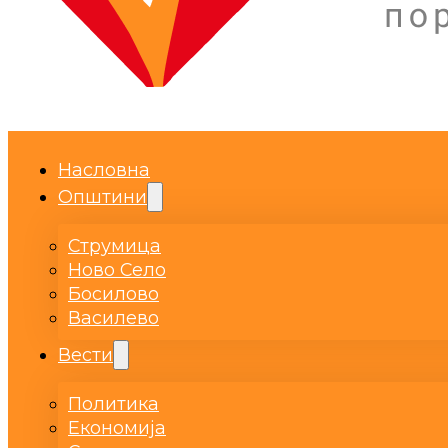
Насловна
Општини
Струмица
Ново Село
Босилово
Василево
Вести
Политика
Економија