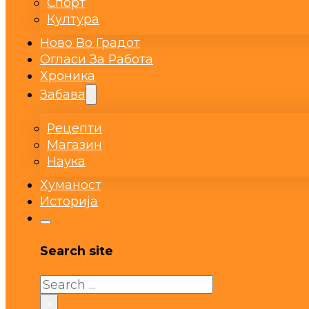
Спорт
Култура
Ново Во Градот
Огласи За Работа
Хроника
Забава
Рецепти
Магазин
Наука
Хуманост
Историја
Search site
Search
×