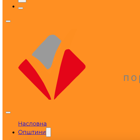
Насловна
Општини