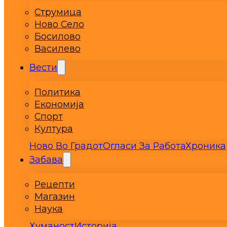
Струмица
Ново Село
Босилово
Василево
Вести
Политика
Економија
Спорт
Култура
Ново Во Градот
Огласи За Работа
Хроника
Забава
Рецепти
Магазин
Наука
Хуманост
Историја