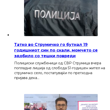
Татко во Струмичко го бутнал 19
годишниот син по скали, момчето се
здобило со тешки повреди
Полициски службеници од СВР Струмица вчера
попладне лишија од слобода 51-годишен жител на
струмичко село, постапувајќи по претходна
пријава дека…