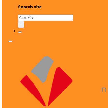
Search site
Search
×