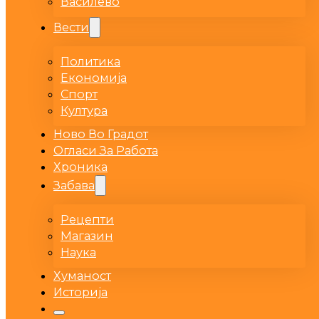
Василево
Вести
Политика
Економија
Спорт
Култура
Ново Во Градот
Огласи За Работа
Хроника
Забава
Рецепти
Магазин
Наука
Хуманост
Историја