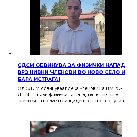
СДСМ ОБВИНУВА ЗА ФИЗИЧКИ НАПАД
ВРЗ НИВНИ ЧЛЕНОВИ ВО НОВО СЕЛО И
БАРА ИСТРАГА!
Од СДСМ обвинуваат дека членови на ВМРО-
ДПМНЕ први физички ги нападнале нивните
членови за време на инцидентот што се случил…