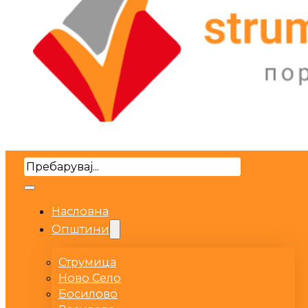
Search
Насловна
Општини
Струмица
Ново Село
Босилово