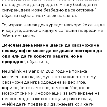
потврдуваме дека уредот е многу безбеден и
сигурен, дека може безбедно да се отстрани“,
објасни најбогатиот човек во светот.
Тој изрази надеж дека уредот наскоро ќе се најде
и кај луѓе, односно кај луѓе со тешки повреди на
‘рбетниот мозок.
„Мислам дека имаме шанси да овозможиме
некому кој не може да се движи повторно да
оди или да ги користи рацете, но не
природно“
, објасни тој.
Neuralink на 9 април 2021 година покажа
мозочен чип кај мајмун, што на животното му
овозможи да игра одредена видеоигра,
користејќи го само својот мозок. Уредот во
мозокот сними информации за активирање на
неврон додека животното ја играло играта,
учејќи да ги предвиди движењата кои ќе ги