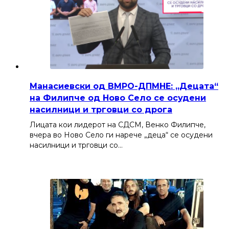
Манасиевски од ВМРО-ДПМНЕ: „Децата“
на Филипче од Ново Село се осудени
насилници и трговци со дрога
Лицата кои лидерот на СДСМ, Венко Филипче,
вчера во Ново Село ги нарече „деца“ се осудени
насилници и трговци со…