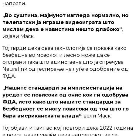
направи.
„Во суштина, мајмунот изгледа нормално, но
телепатски ја играше видеоиграта што
мислам дека е навистина нешто длабоко“
,
изјави Маск.
Тој тврди дека оваа технологија се покажа како
безбедна во мозокот и лесно може да се
отстрани така што единствена што ја спречува
Neuralink од тестирање на луѓе е одобрение од
ФДА.
„Нашите стандарди за имплементација на
уредот се повисоки од оние кои ги одобрува
ФДА, исто како што нашите стандарди за
безбедност се многу повисоки од тоа што го
бара американската влада“
, вели Маск.
Тој објави и твит во кој повтори дека 2022 година
е рокот, наведувајќи дека напредокот ќе се