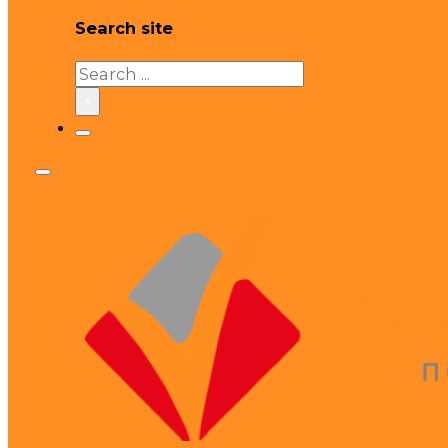
Search site
Search
×