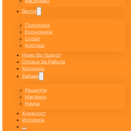
Василево
Вести
Политика
Економија
Спорт
Култура
Ново Во Градот
Огласи За Работа
Хроника
Забава
Рецепти
Магазин
Наука
Хуманост
Историја