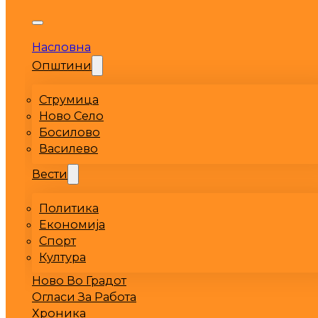
Насловна
Општини
Струмица
Ново Село
Босилово
Василево
Вести
Политика
Економија
Спорт
Култура
Ново Во Градот
Огласи За Работа
Хроника