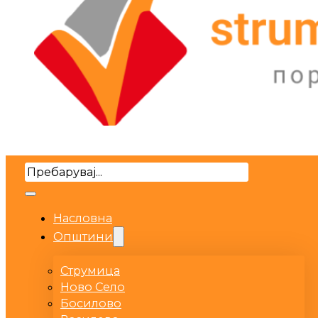
Search
Насловна
Општини
Струмица
Ново Село
Босилово