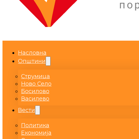
Насловна
Општини
Струмица
Ново Село
Босилово
Василево
Вести
Политика
Економија