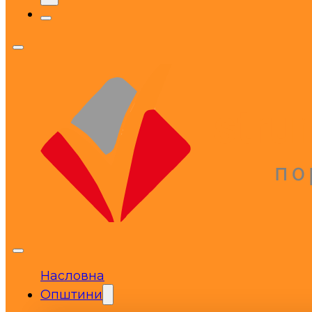
Насловна
Општини