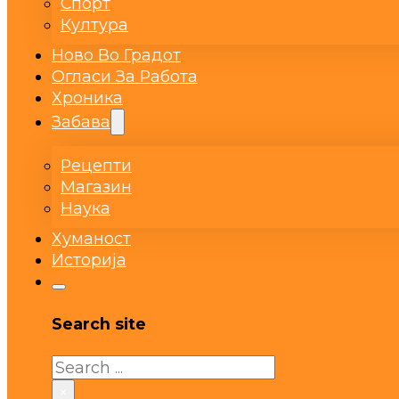
Спорт
Култура
Ново Во Градот
Огласи За Работа
Хроника
Забава
Рецепти
Магазин
Наука
Хуманост
Историја
Search site
Search
×