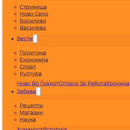
Струмица
Ново Село
Босилово
Василево
Вести
Политика
Економија
Спорт
Култура
Ново Во Градот
Огласи За Работа
Хроника
Забава
Рецепти
Магазин
Наука
Хуманост
Историја