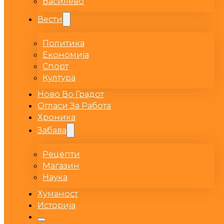
Василево
Вести
Политика
Економија
Спорт
Култура
Ново Во Градот
Огласи За Работа
Хроника
Забава
Рецепти
Магазин
Наука
Хуманост
Историја