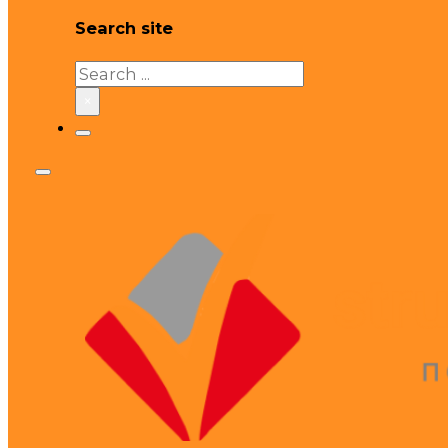
Search site
Search
×