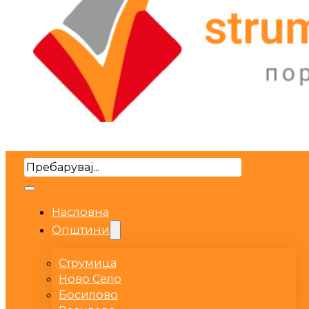
Search
Насловна
Општини
Струмица
Ново Село
Босилово