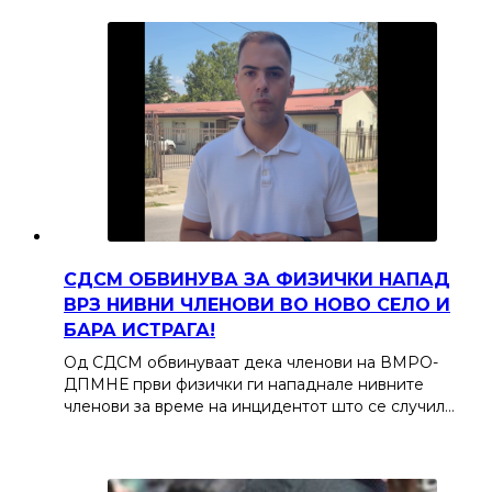
СДСМ ОБВИНУВА ЗА ФИЗИЧКИ НАПАД
ВРЗ НИВНИ ЧЛЕНОВИ ВО НОВО СЕЛО И
БАРА ИСТРАГА!
Од СДСМ обвинуваат дека членови на ВМРО-
ДПМНЕ први физички ги нападнале нивните
членови за време на инцидентот што се случил…