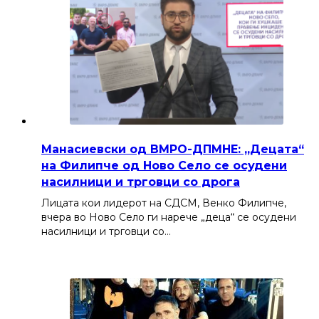
Манасиевски од ВМРО-ДПМНЕ: „Децата“
на Филипче од Ново Село се осудени
насилници и трговци со дрога
Лицата кои лидерот на СДСМ, Венко Филипче,
вчера во Ново Село ги нарече „деца“ се осудени
насилници и трговци со…