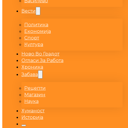
Василево
Вести
Политика
Економија
Спорт
Култура
Ново Во Градот
Огласи За Работа
Хроника
Забава
Рецепти
Магазин
Наука
Хуманост
Историја