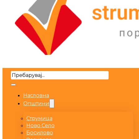
Search
Насловна
Општини
Струмица
Ново Село
Босилово