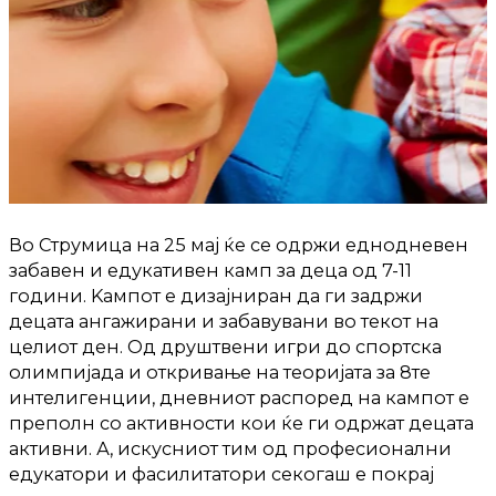
Во Струмица на 25 мај ќе се одржи еднодневен
забавен и едукативен камп за деца од 7-11
години. Kампот е дизајниран да ги задржи
децата ангажирани и забавувани во текот на
целиот ден. Од друштвени игри до спортска
олимпијада и откривање на теоријата за 8те
интелигенции, дневниот распоред на кампот е
преполн со активности кои ќе ги одржат децата
активни. А, искусниот тим од професионални
едукатори и фасилитатори секогаш е покрај