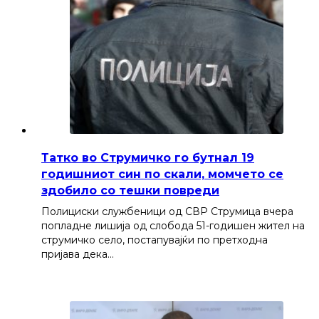
Татко во Струмичко го бутнал 19
годишниот син по скали, момчето се
здобило со тешки повреди
Полициски службеници од СВР Струмица вчера
попладне лишија од слобода 51-годишен жител на
струмичко село, постапувајќи по претходна
пријава дека…