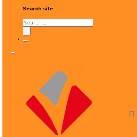
Search site
Search
×