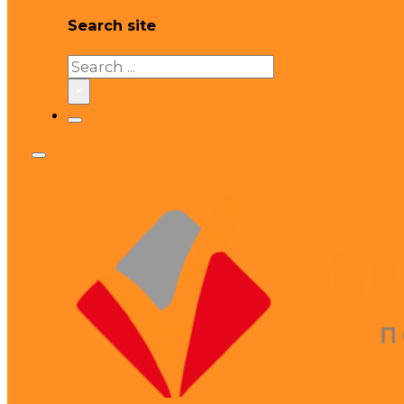
Search site
Search
×