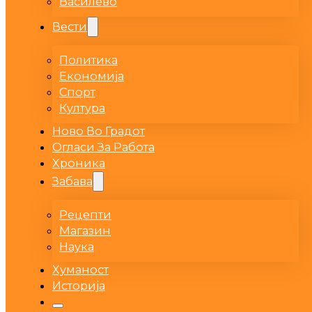
Василево
Вести
Политика
Економија
Спорт
Култура
Ново Во Градот
Огласи За Работа
Хроника
Забава
Рецепти
Магазин
Наука
Хуманост
Историја