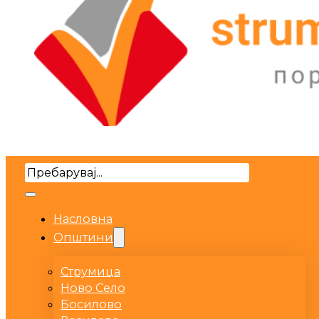
Search
Насловна
Општини
Струмица
Ново Село
Босилово