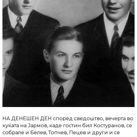
НА ДЕНЕШЕН ДЕН според сведоштво, вечерта во
куќата на Јармов, каде гостин бил Костуранов, се
собрале и Белев, Топчев, Пецев и други и се