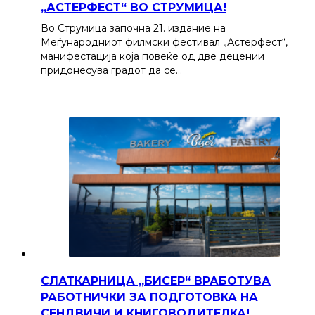
„АСТЕРФЕСТ“ ВО СТРУМИЦА!
Во Струмица започна 21. издание на
Меѓународниот филмски фестивал „Астерфест“,
манифестација која повеќе од две децении
придонесува градот да се…
СЛАТКАРНИЦА „БИСЕР“ ВРАБОТУВА
РАБОТНИЧКИ ЗА ПОДГОТОВКА НА
СЕНДВИЧИ И КНИГОВОДИТЕЛКА!