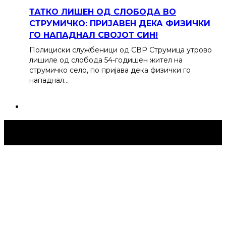
ТАТКО ЛИШЕН ОД СЛОБОДА ВО
СТРУМИЧКО: ПРИЈАВЕН ДЕКА ФИЗИЧКИ
ГО НАПАДНАЛ СВОЈОТ СИН!
Полициски службеници од СВР Струмица утрово
лишиле од слобода 54-годишен жител на
струмичко село, по пријава дека физички го
нападнал…
Струмица Денес © 2024