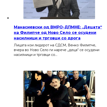
Манасиевски од ВМРО-ДПМНЕ: „Децата“
на Филипче од Ново Село се осудени
насилници и трговци со дрога
Лицата кои лидерот на СДСМ, Венко Филипче,
вчера во Ново Село ги нарече „деца“ се осудени
насилници и трговци со…