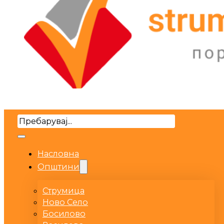
Search
Насловна
Општини
Струмица
Ново Село
Босилово