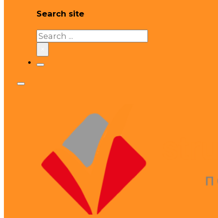
Search site
Search
×