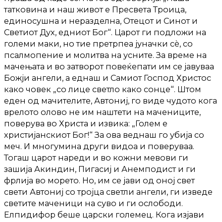
татковина и наш живот е Пресвета Троица,
единосушна и неразделна, Отецот и Синот и
Светиот Дух, едниот Бог“. Царот ги подложи на
големи маки, но тие претрпеа јуначки сѐ, со
псалмопение и молитва на усните. За време на
мачењата и во затворот повеќепати им се јавуваа
Божји ангели, а еднаш и Самиот Господ Христос
како човек „со лице светло како сонце“. Штом
еден од мачителите, Автониј, го виде чудото кога
врелото олово не им наштети на мачениците,
поверува во Христа и извика: „Голем е
христијанскиот Бог!“ За ова веднаш го убија со
меч. И многумина други видоа и поверуваа.
Тогаш царот нареди и во кожни мевови ги
зашија Акиндин, Пигасиј и Анемподист и ги
фрлија во морето. Но, им се јави од оној свет
свети Автониј со тројца светли ангели, ги изведе
светите маченици на суво и ги ослободи.
Елпидифор беше царски големец. Кога изјави