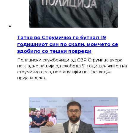
Татко во Струмичко го бутнал 19
годишниот син по скали, момчето се
здобило со тешки повреди
Полициски службеници од СВР Струмица вчера
попладне лишија од слобода 51-годишен жител на
струмичко село, постапувајќи по претходна
пријава дека…