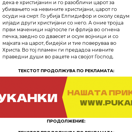
дека е христијанин и го разобличи царот за
убивањето на невините христијани, царот го
осуди на смрт. Го убија Елпидифор и околу седум
илјади други христијани со него. А оние тројца
први маченици најпосле ги фрлија во огнена
печка, заедно со дваесет и осум војници и со
мајката на царот, бидејќи и тие поверуваа во
Христа. Во тој пламен ги предадоа нивните
праведни души во рацете на својот Господ.
ТЕКСТОТ ПРОДОЛЖУВА ПО РЕКЛАМАТА:
ПРОДОЛЖЕНИЕ: