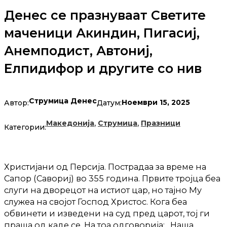
Денес се празнуваат Светите
маченици Акиндин, Пигасиј,
Анемподист, Автониј,
Елпидифор и другите со нив
Струмица Денес
Ноември 15, 2025
Автор:
Датум:
,
,
Македонија
Струмица
Празници
Категории:
Христијани од Персија. Пострадаа за време на
Сапор (Савориј) во 355 година. Првите тројца беа
слуги на дворецот на истиот цар, но тајно Му
служеа на својот Господ Христос. Кога беа
обвинети и изведени на суд пред царот, тој ги
праша од каде се. На тоа одговорија: „Наша