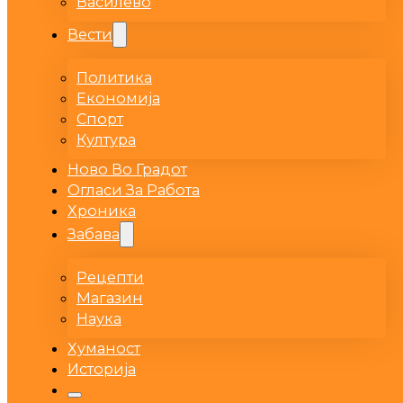
Василево
Вести
Политика
Економија
Спорт
Култура
Ново Во Градот
Огласи За Работа
Хроника
Забава
Рецепти
Магазин
Наука
Хуманост
Историја