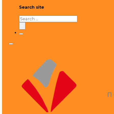
Search site
Search
×