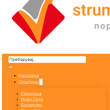
Search
Насловна
Општини
Струмица
Ново Село
Босилово