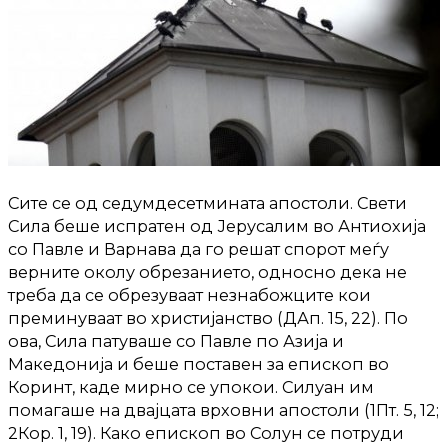
Сите се од седумдесетмината апостоли. Свети
Сила беше испратен од Јерусалим во Антиохија
со Павле и Варнава да го решат спорот меѓу
верните околу обрезанието, односно дека не
треба да се обрезуваат незнабожците кои
преминуваат во христијанство (ДАп. 15, 22). По
ова, Сила патуваше со Павле по Азија и
Македонија и беше поставен за епископ во
Коринт, каде мирно се упокои. Силуан им
помагаше на двајцата врховни апостоли (1Пт. 5, 12;
2Кор. 1, 19). Како епископ во Солун се потруди