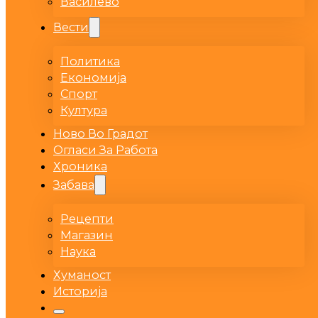
Василево
Вести
Политика
Економија
Спорт
Култура
Ново Во Градот
Огласи За Работа
Хроника
Забава
Рецепти
Магазин
Наука
Хуманост
Историја