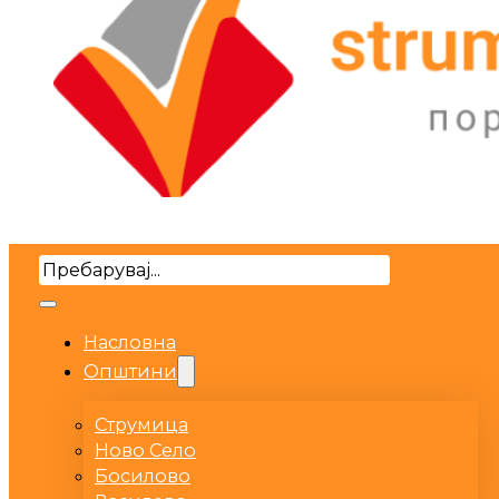
Search
Насловна
Општини
Струмица
Ново Село
Босилово