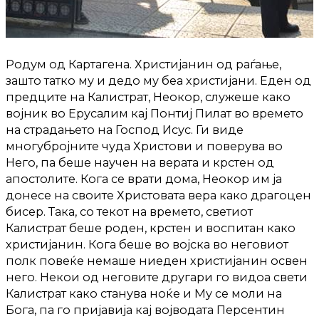
Родум од Картагена. Христијанин од раѓање,
зашто татко му и дедо му беа христијани. Еден од
предците на Калистрат, Неокор, служеше како
војник во Ерусалим кај Понтиј Пилат во времето
на страдањето на Господ Исус. Ги виде
многубројните чуда Христови и поверува во
Него, па беше научен на верата и крстен од
апостолите. Кога се врати дома, Неокор им ја
донесе на своите Христовата вера како драгоцен
бисер. Така, со текот на времето, светиот
Калистрат беше роден, крстен и воспитан како
христијанин. Кога беше во војска во неговиот
полк повеќе немаше ниеден христијанин освен
него. Некои од неговите другари го видоа свети
Калистрат како станува ноќе и Му се моли на
Бога, па го пријавија кај војводата Персентин