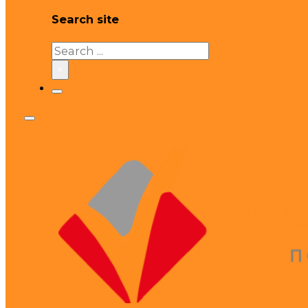
Search site
Search
×