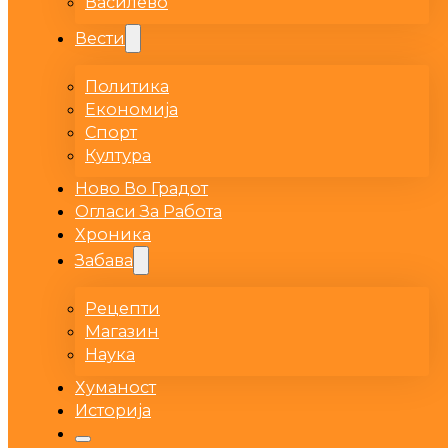
Василево
Вести
Политика
Економија
Спорт
Култура
Ново Во Градот
Огласи За Работа
Хроника
Забава
Рецепти
Магазин
Наука
Хуманост
Историја