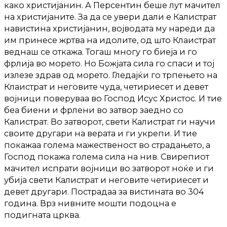
како христијанин. А Персентин беше лут мачител
на христијаните. За да се увери дали е Калистрат
навистина христијанин, војводата му нареди да
им принесе жртва на идолите, од што Клаистрат
веднаш се откажа. Тогаш многу го биеја и го
фрлија во морето. Но Божјата сила го спаси и тој
излезе здрав од морето. Гледајќи го трпењето на
Клаистрат и неговите чуда, четириесет и девет
војници поверуваа во Господ Исус Христос. И тие
беа биени и фрлени во затвор заедно со
Калистрат. Во затворот, свети Калистрат ги научи
своите другари на верата и ги укрепи. И тие
покажаа голема мажественост во страдањето, а
Господ покажа голема сила на нив. Свирепиот
мачител испрати војници во затворот ноќе и ги
убија свети Калистрат и неговите четириесет и
девет другари. Пострадаа за вистината во 304
година. Врз нивните мошти подоцна е
подигната црква.