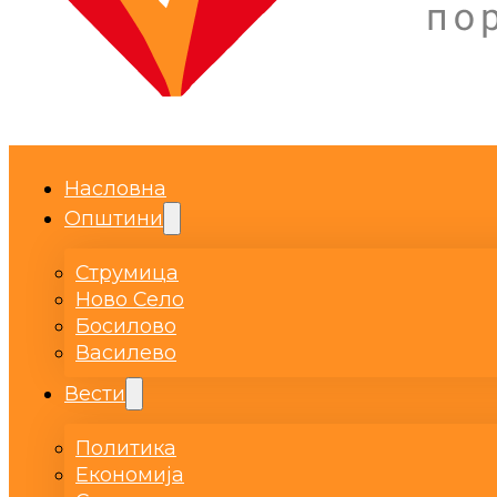
Насловна
Општини
Струмица
Ново Село
Босилово
Василево
Вести
Политика
Економија