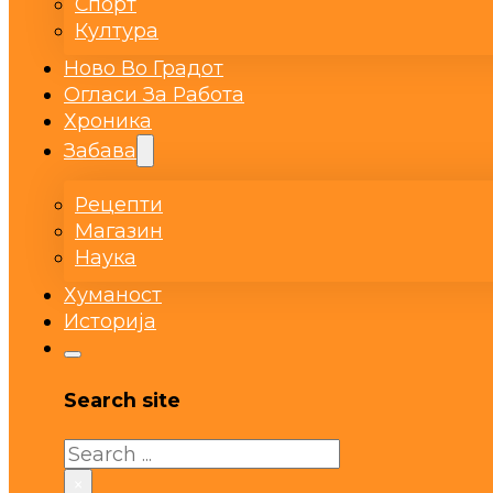
Спорт
Култура
Ново Во Градот
Огласи За Работа
Хроника
Забава
Рецепти
Магазин
Наука
Хуманост
Историја
Search site
Search
×