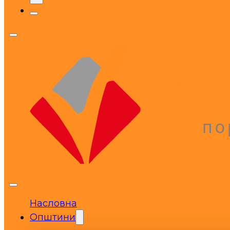
Насловна
Општини