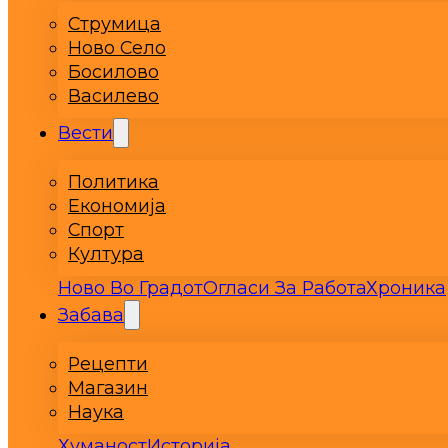
Струмица
Ново Село
Босилово
Василево
Вести
Политика
Економија
Спорт
Култура
Ново Во Градот
Огласи За Работа
Хроника
Забава
Рецепти
Магазин
Наука
Хуманост
Историја