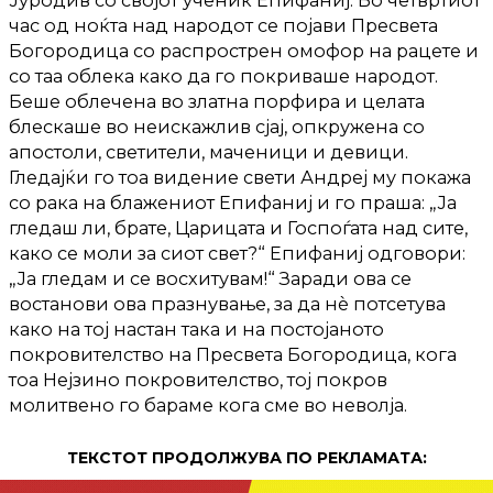
Јуродив со својот ученик Епифаниј. Во четвртиот
час од ноќта над народот се појави Пресвета
Богородица со распрострен омофор на рацете и
со таа облека како да го покриваше народот.
Беше облечена во златна порфира и целата
блескаше во неискажлив сјај, опкружена со
апостоли, светители, маченици и девици.
Гледајќи го тоа видение свети Андреј му покажа
со рака на блажениот Епифаниј и го праша: „Ја
гледаш ли, брате, Царицата и Госпоѓата над сите,
како се моли за сиот свет?“ Епифаниј одговори:
„Ја гледам и се восхитувам!“ Заради ова се
востанови ова празнување, за да нè потсетува
како на тој настан така и на постојаното
покровителство на Пресвета Богородица, кога
тоа Нејзино покровителство, тој покров
молитвено го бараме кога сме во неволја.
ТЕКСТОТ ПРОДОЛЖУВА ПО РЕКЛАМАТА: