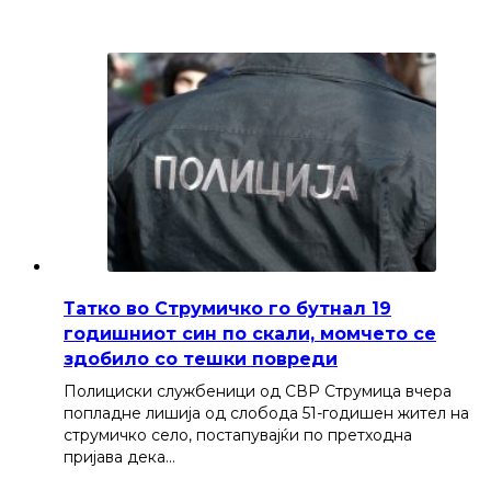
Татко во Струмичко го бутнал 19
годишниот син по скали, момчето се
здобило со тешки повреди
Полициски службеници од СВР Струмица вчера
попладне лишија од слобода 51-годишен жител на
струмичко село, постапувајќи по претходна
пријава дека…