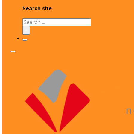
Search site
Search
×