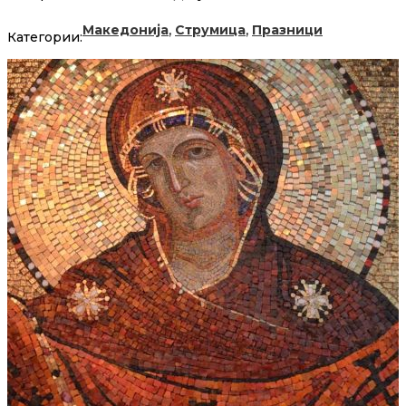
,
,
Македонија
Струмица
Празници
Категории: