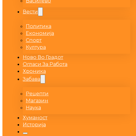
Василево
Вести
Политика
Економија
Спорт
Култура
Ново Во Градот
Огласи За Работа
Хроника
Забава
Рецепти
Магазин
Наука
Хуманост
Историја