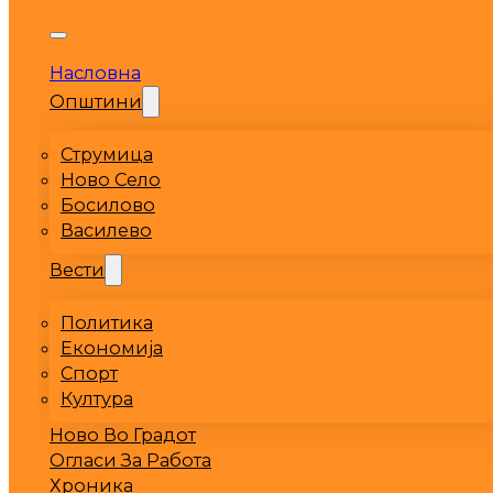
Насловна
Општини
Струмица
Ново Село
Босилово
Василево
Вести
Политика
Економија
Спорт
Култура
Ново Во Градот
Огласи За Работа
Хроника