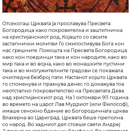
Отсекогаш Црквата ја прославува Пресвета
Богородица како покровителка и заштитничка
на христијанскиот род, Којашто со своите
застапнички молитви Го смилостивува Бога кон
нас грешните. Помошта на Пресвета Богородица
како кон поединци така и кон народите, како во
мир така и во војна, како во монашките пустини
така и во многужителните градови се покажала
очигледна безброј пати. Настанот којшто Црквата
го споменува и празнува денес го докажува тоа
неотстапно покровителство на Пресветата Дева
над христијанскиот род. На 1 октомври 911 година
во времето на царот Лав Мудриот (или Философ),
имаше сеноќно бдение во Богородичната црква
Влахерна во Цариград. Црквата беше преполна
со народ. Во задниот дел стоеше свети Андреј