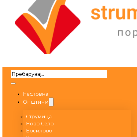
Search
Насловна
Општини
Струмица
Ново Село
Босилово