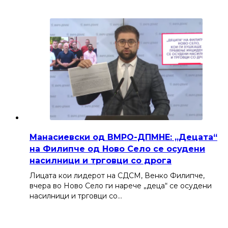
Манасиевски од ВМРО-ДПМНЕ: „Децата“
на Филипче од Ново Село се осудени
насилници и трговци со дрога
Лицата кои лидерот на СДСМ, Венко Филипче,
вчера во Ново Село ги нарече „деца“ се осудени
насилници и трговци со…