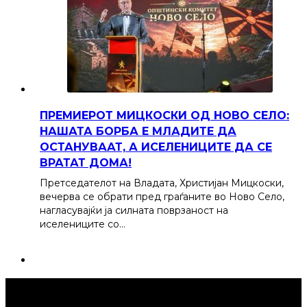
ПРЕМИЕРОТ МИЦКОСКИ ОД НОВО СЕЛО:
НАШАТА БОРБА Е МЛАДИТЕ ДА
ОСТАНУВААТ, А ИСЕЛЕНИЦИТЕ ДА СЕ
ВРАТАТ ДОМА!
Претседателот на Владата, Христијан Мицкоски,
вечерва се обрати пред граѓаните во Ново Село,
нагласувајќи ја силната поврзаност на
иселениците со…
Струмица Денес © 2024