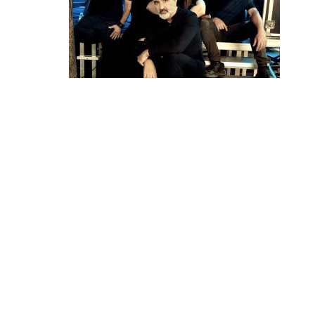
МИЗАР, МЕМОРИЈА И СИНТЕЗИС НА 15
АВГУСТ ВО ГРАДСКИОТ ПАРК ВО
СТРУМИЦА!
Три значајни имиња на македонската музичка
сцена – „Меморија“, „Мизар“ и „Синтезис“, ќе
настапат на 15 август во Градскиот парк…