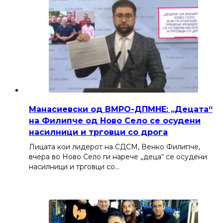
Манасиевски од ВМРО-ДПМНЕ: „Децата“
на Филипче од Ново Село се осудени
насилници и трговци со дрога
Лицата кои лидерот на СДСМ, Венко Филипче,
вчера во Ново Село ги нарече „деца“ се осудени
насилници и трговци со…