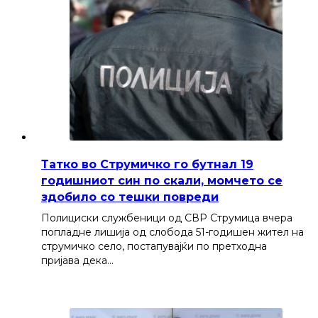
Татко во Струмичко го бутнал 19
годишниот син по скали, момчето се
здобило со тешки повреди
Полициски службеници од СВР Струмица вчера
попладне лишија од слобода 51-годишен жител на
струмичко село, постапувајќи по претходна
пријава дека…