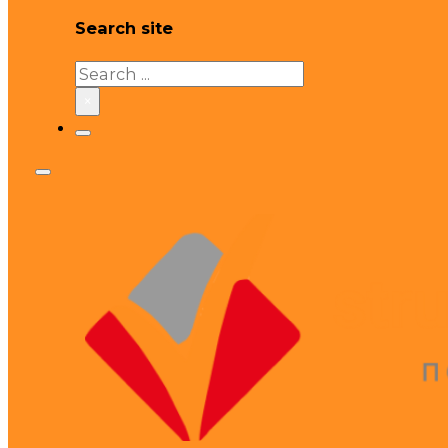
Search site
Search
×