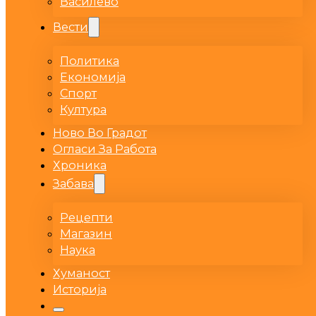
Василево
Вести
Политика
Економија
Спорт
Култура
Ново Во Градот
Огласи За Работа
Хроника
Забава
Рецепти
Магазин
Наука
Хуманост
Историја