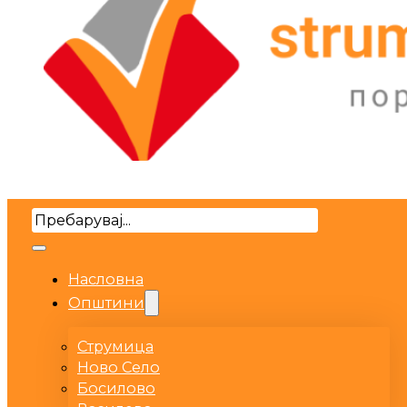
Search
Насловна
Општини
Струмица
Ново Село
Босилово