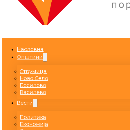
Насловна
Општини
Струмица
Ново Село
Босилово
Василево
Вести
Политика
Економија