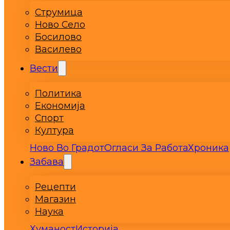
Струмица
Ново Село
Босилово
Василево
Вести
Политика
Економија
Спорт
Култура
Ново Во Градот
Огласи За Работа
Хроника
Забава
Рецепти
Магазин
Наука
Хуманост
Историја