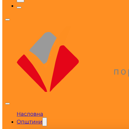
Насловна
Општини