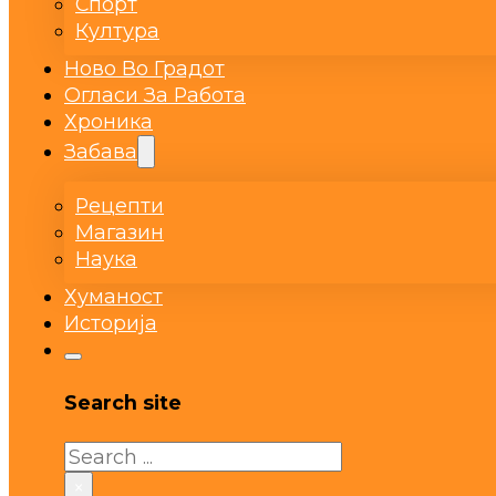
Спорт
Култура
Ново Во Градот
Огласи За Работа
Хроника
Забава
Рецепти
Магазин
Наука
Хуманост
Историја
Search site
Search
×