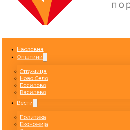
Насловна
Општини
Струмица
Ново Село
Босилово
Василево
Вести
Политика
Економија