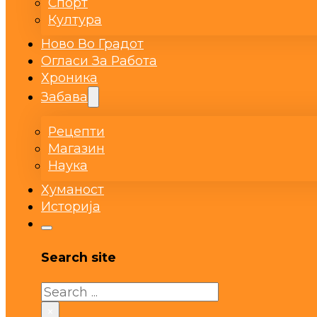
Спорт
Култура
Ново Во Градот
Огласи За Работа
Хроника
Забава
Рецепти
Магазин
Наука
Хуманост
Историја
Search site
Search
×