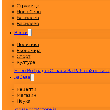
Струмица
Ново Село
Босилово
Василево
Вести
Политика
Економија
Спорт
Култура
Ново Во Градот
Огласи За Работа
Хроника
Забава
Рецепти
Магазин
Наука
Хуманост
Историја