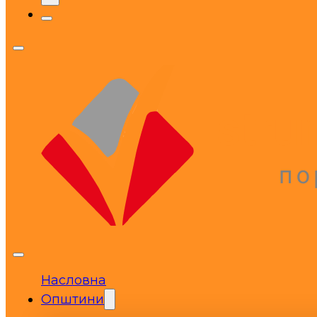
Насловна
Општини