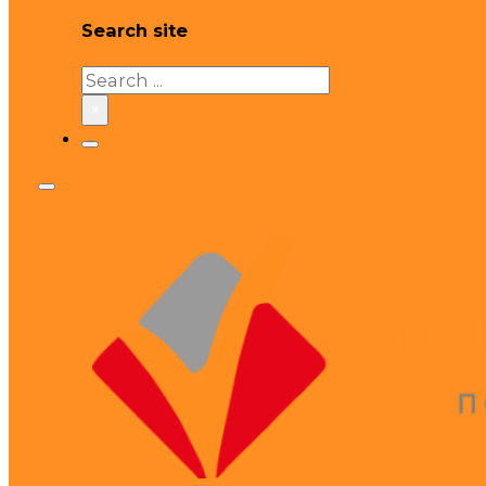
Search site
Search
×