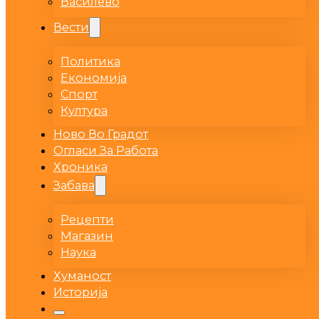
Василево
Вести
Политика
Економија
Спорт
Култура
Ново Во Градот
Огласи За Работа
Хроника
Забава
Рецепти
Магазин
Наука
Хуманост
Историја