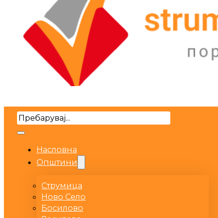
Search
Насловна
Општини
Струмица
Ново Село
Босилово