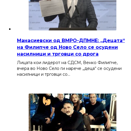
Манасиевски од ВМРО-ДПМНЕ: „Децата“
на Филипче од Ново Село се осудени
насилници и трговци со дрога
Лицата кои лидерот на СДСМ, Венко Филипче,
вчера во Ново Село ги нарече „деца“ се осудени
насилници и трговци со…