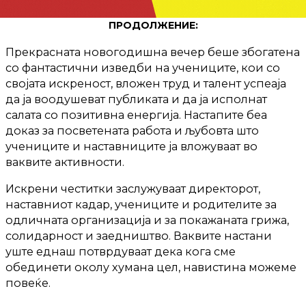
ПРОДОЛЖЕНИЕ:
Прекрасната новогодишна вечер беше збогатена
со фантастични изведби на учениците, кои со
својата искреност, вложен труд и талент успеаја
да ја воодушеват публиката и да ја исполнат
салата со позитивна енергија. Настапите беа
доказ за посветената работа и љубовта што
учениците и наставниците ја вложуваат во
ваквите активности.
Искрени честитки заслужуваат директорот,
наставниот кадар, учениците и родителите за
одличната организација и за покажаната грижа,
солидарност и заедништво. Ваквите настани
уште еднаш потврдуваат дека кога сме
обединети околу хумана цел, навистина можеме
повеќе.