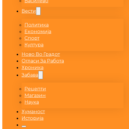
Василево
Вести
Политика
Економија
Спорт
Култура
Ново Во Градот
Огласи За Работа
Хроника
Забава
Рецепти
Магазин
Наука
Хуманост
Историја