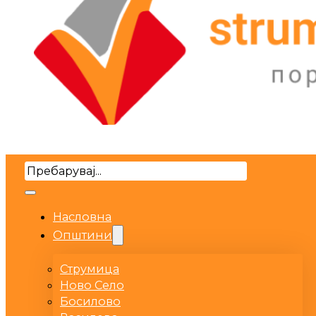
Search
Насловна
Општини
Струмица
Ново Село
Босилово