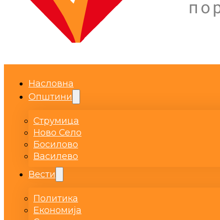
Насловна
Општини
Струмица
Ново Село
Босилово
Василево
Вести
Политика
Економија