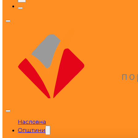
Насловна
Општини