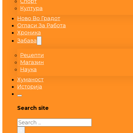
Спорт
Култура
Ново Во Градот
Огласи За Работа
Хроника
Забава
Рецепти
Магазин
Наука
Хуманост
Историја
Search site
Search
×