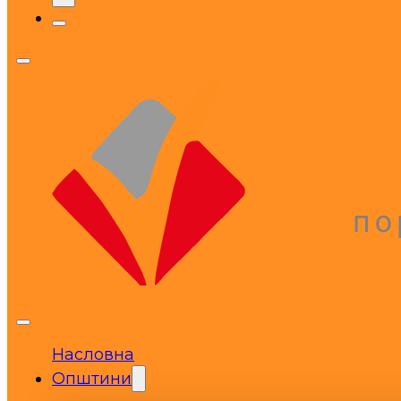
Насловна
Општини