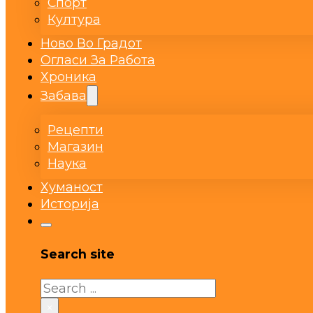
Спорт
Култура
Ново Во Градот
Огласи За Работа
Хроника
Забава
Рецепти
Магазин
Наука
Хуманост
Историја
Search site
Search
×