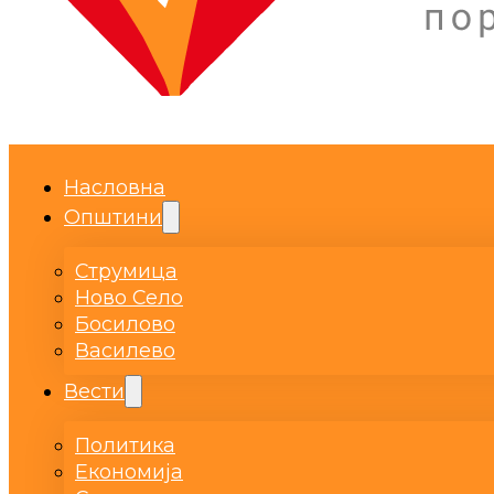
Насловна
Општини
Струмица
Ново Село
Босилово
Василево
Вести
Политика
Економија