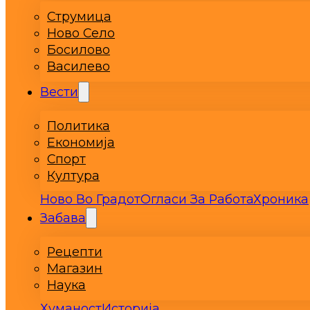
Струмица
Ново Село
Босилово
Василево
Вести
Политика
Економија
Спорт
Култура
Ново Во Градот
Огласи За Работа
Хроника
Забава
Рецепти
Магазин
Наука
Хуманост
Историја