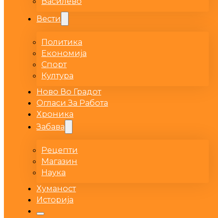
Василево
Вести
Политика
Економија
Спорт
Култура
Ново Во Градот
Огласи За Работа
Хроника
Забава
Рецепти
Магазин
Наука
Хуманост
Историја