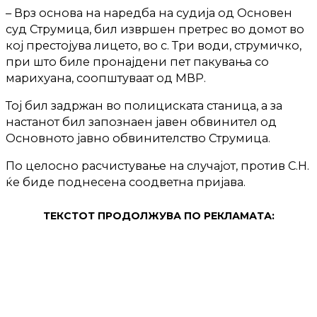
– Врз основа на наредба на судија од Основен
суд Струмица, бил извршен претрес во домот во
кој престојува лицето, во с. Три води, струмичко,
при што биле пронајдени пет пакувања со
марихуана, соопштуваат од МВР.
Тој бил задржан во полициската станица, а за
настанот бил запознаен јавен обвинител од
Основното јавно обвинителство Струмица.
По целосно расчистување на случајот, против С.Н.
ќе биде поднесена соодветна пријава.
ТЕКСТОТ ПРОДОЛЖУВА ПО РЕКЛАМАТА: