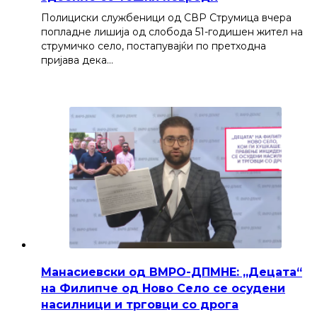
Полициски службеници од СВР Струмица вчера
попладне лишија од слобода 51-годишен жител на
струмичко село, постапувајќи по претходна
пријава дека…
Манасиевски од ВМРО-ДПМНЕ: „Децата“
на Филипче од Ново Село се осудени
насилници и трговци со дрога