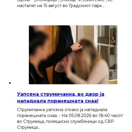
настапат на 15 август во Градскиот парк…
Уапсена струмичанка, во двор ја
нападнала поранешната снаа!
Струмичанка уапсена откако ја нападнала
поранешната снаа. - На 05.08.2026 во 18:40 часот
во Струмица, полициски службеници од СВР
Струмица…