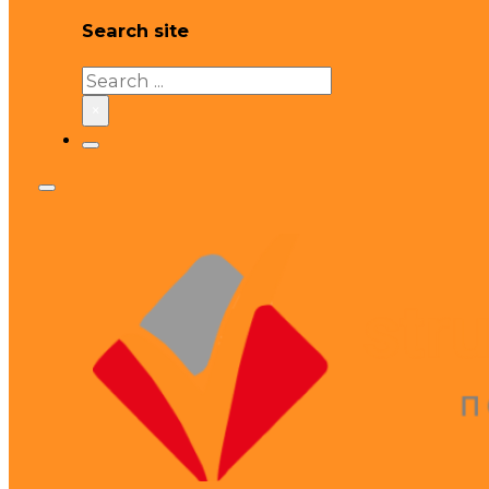
Search site
Search
×