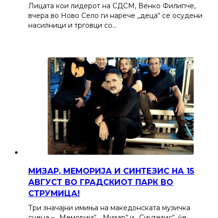
Лицата кои лидерот на СДСМ, Венко Филипче,
вчера во Ново Село ги нарече „деца“ се осудени
насилници и трговци со…
МИЗАР, МЕМОРИЈА И СИНТЕЗИС НА 15
АВГУСТ ВО ГРАДСКИОТ ПАРК ВО
СТРУМИЦА!
Три значајни имиња на македонската музичка
сцена – „Меморија“, „Мизар“ и „Синтезис“, ќе