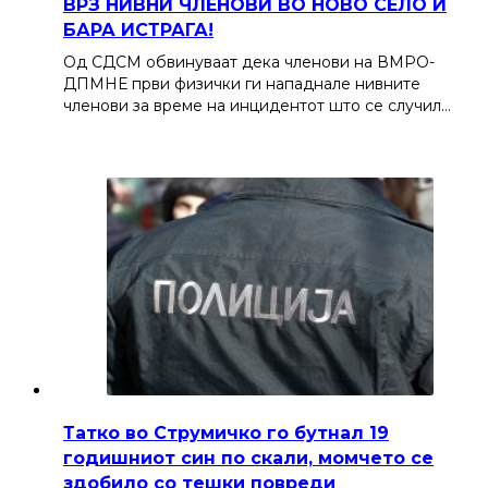
ВРЗ НИВНИ ЧЛЕНОВИ ВО НОВО СЕЛО И
БАРА ИСТРАГА!
Од СДСМ обвинуваат дека членови на ВМРО-
ДПМНЕ први физички ги нападнале нивните
членови за време на инцидентот што се случил…
Татко во Струмичко го бутнал 19
годишниот син по скали, момчето се
здобило со тешки повреди