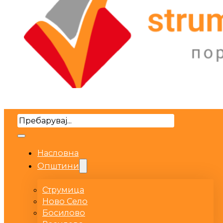
Search
Насловна
Општини
Струмица
Ново Село
Босилово