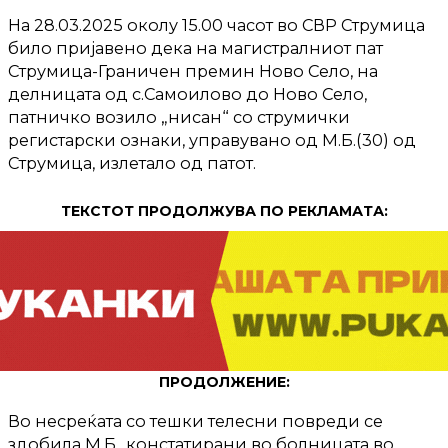
На 28.03.2025 околу 15.00 часот во СВР Струмица
било пријавено дека на магистралниот пат
Струмица-Граничен премин Ново Село, на
делницата од с.Самоилово до Ново Село,
патничко возило „нисан“ со струмички
регистарски ознаки, управувано од М.Б.(30) од
Струмица, излетало од патот.
ТЕКСТОТ ПРОДОЛЖУВА ПО РЕКЛАМАТА:
ПРОДОЛЖЕНИЕ:
Во несреќата со тешки телесни повреди се
здобила М.Б., констатирани во болницата во