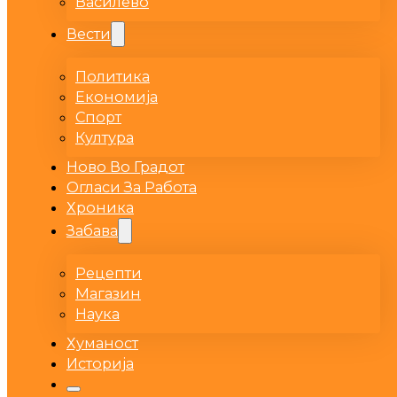
Василево
Вести
Политика
Економија
Спорт
Култура
Ново Во Градот
Огласи За Работа
Хроника
Забава
Рецепти
Магазин
Наука
Хуманост
Историја