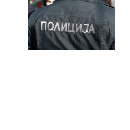
Татко во Струмичко го бутнал 19
годишниот син по скали, момчето се
здобило со тешки повреди
Полициски службеници од СВР Струмица вчера
попладне лишија од слобода 51-годишен жител на
струмичко село, постапувајќи по претходна
пријава дека…