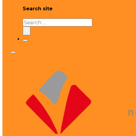
Search site
Search
×