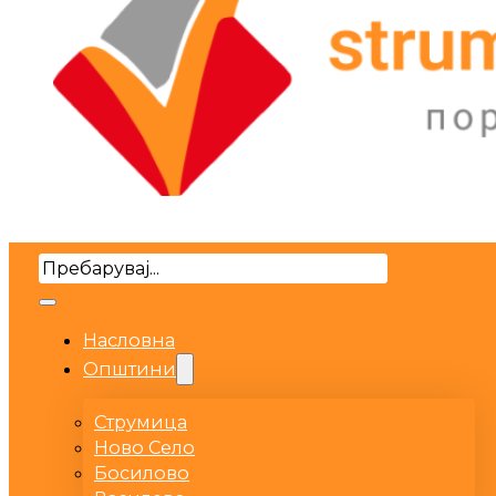
Search
Насловна
Општини
Струмица
Ново Село
Босилово