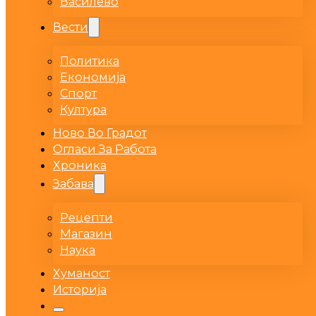
Василево
Вести
Политика
Економија
Спорт
Култура
Ново Во Градот
Огласи За Работа
Хроника
Забава
Рецепти
Магазин
Наука
Хуманост
Историја