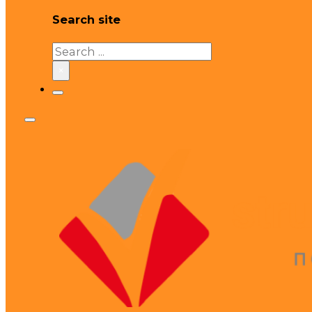
Search site
Search
×