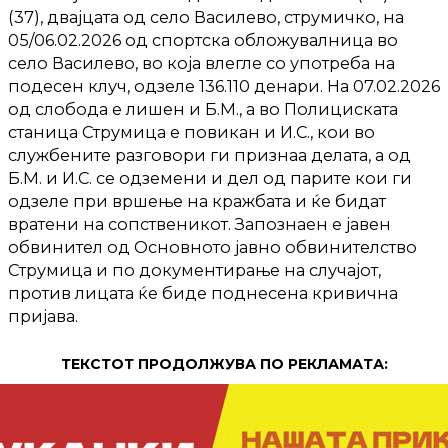
(37), двајцата од село Василево, струмичко, на
05/06.02.2026 од спортска обложувалница во
село Василево, во која влегле со употреба на
подесен клуч, одзеле 136.110 денари. На 07.02.2026
од слобода е лишен и Б.М., а во Полициската
станица Струмица е повикан и И.С., кои во
службените разговори ги признаа делата, а од
Б.М. и И.С. се одземени и дел од парите кои ги
одзеле при вршење на кражбата и ќе бидат
вратени на сопственикот. Запознаен е јавен
обвинител од Основното јавно обвинителство
Струмица и по документирање на случајот,
против лицата ќе биде поднесена кривична
пријава.
ТЕКСТОТ ПРОДОЛЖУВА ПО РЕКЛАМАТА: