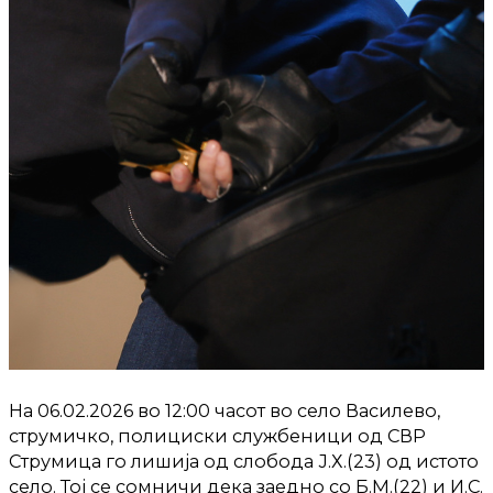
На 06.02.2026 во 12:00 часот во село Василево,
струмичко, полициски службеници од СВР
Струмица го лишија од слобода Ј.Х.(23) од истото
село. Тој се сомничи дека заедно со Б.М.(22) и И.С.