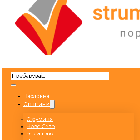
Search
Насловна
Општини
Струмица
Ново Село
Босилово