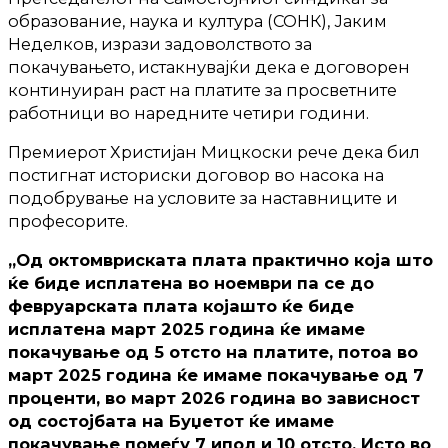
образование, наука и култура (СОНК), Јаким
Неделков, изрази задоволството за
покачувањето, истакнувајќи дека е договорен
континуиран раст на платите за просветните
работници во наредните четири години.
Премиерот Христијан Мицкоски рече дека бил
постигнат историски договор во насока на
подобрување на условите за наставниците и
професорите.
„Од октомвриската плата практично која што
ќе биде исплатена во ноември па се до
февруарската плата којашто ќе биде
исплатена март 2025 година ќе имаме
покачување од 5 отсто на платите, потоа во
март 2025 година ќе имаме покачување од 7
проценти, во март 2026 година во зависност
од состојбата на Буџетот ќе имаме
покачување помеѓу 7 ипол и 10 отсто. Исто во