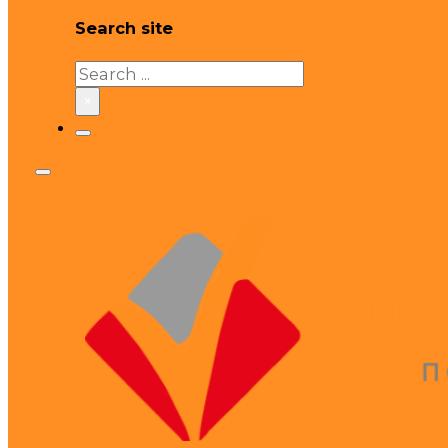
Search site
Search
×