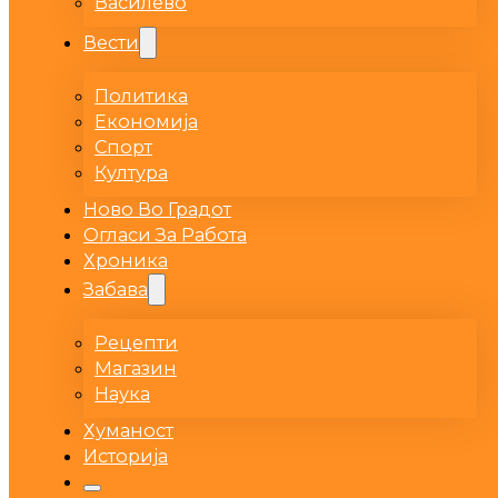
Василево
Вести
Политика
Економија
Спорт
Култура
Ново Во Градот
Огласи За Работа
Хроника
Забава
Рецепти
Магазин
Наука
Хуманост
Историја