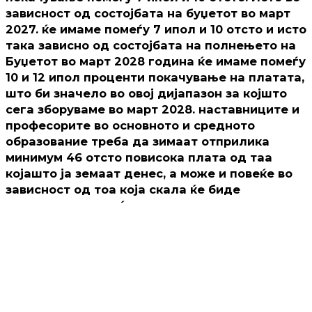
зависност од состојбата на буџетот во март
2027. ќе имаме помеѓу 7 ипол и 10 отсто и исто
така зависно од состојбата на полнењето на
Буџетот во март 2028 година ќе имаме помеѓу
10 и 12 ипол проценти покачување на платата,
што би значело во овој дијапазон за којшто
сега зборуваме во март 2028. наставниците и
професорите во основното и средното
образование треба да зимаат отприлика
минимум 46 отсто повисока плата од таа
којашто ја земаат денес, а може и повеќе во
зависност од тоа која скала ќе биде
применета, а тоа ќе зависи од приходната
страна на самиот Буџет“
, рече Мицкоски.
Договорено е и најдоцна до февруари месец
Колективниот договор да биде завршен и
потпишан.