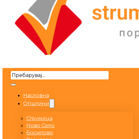
Search
Насловна
Општини
Струмица
Ново Село
Босилово