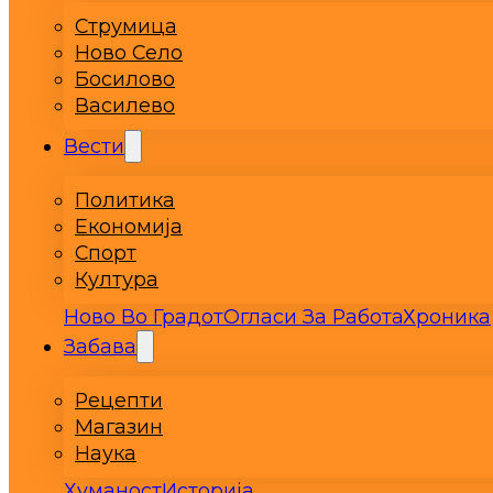
Струмица
Ново Село
Босилово
Василево
Вести
Политика
Економија
Спорт
Култура
Ново Во Градот
Огласи За Работа
Хроника
Забава
Рецепти
Магазин
Наука
Хуманост
Историја