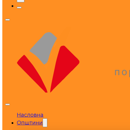
Насловна
Општини