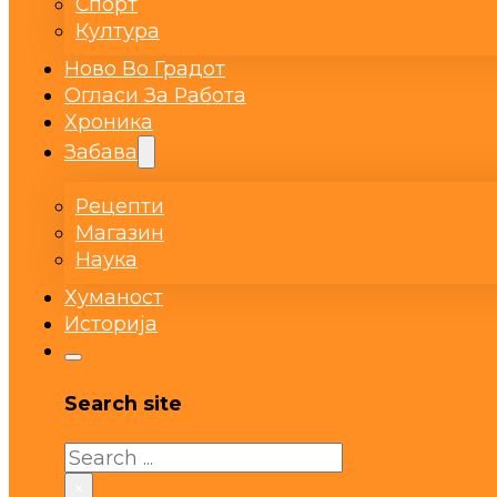
Спорт
Култура
Ново Во Градот
Огласи За Работа
Хроника
Забава
Рецепти
Магазин
Наука
Хуманост
Историја
Search site
Search
×