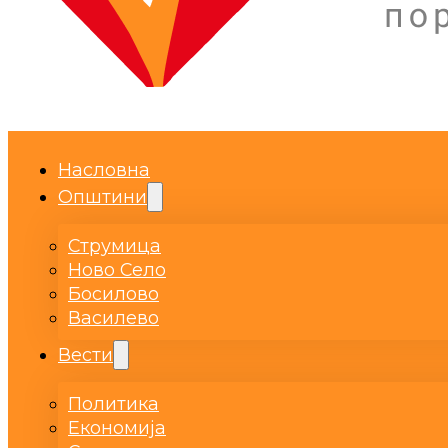
Насловна
Општини
Струмица
Ново Село
Босилово
Василево
Вести
Политика
Економија