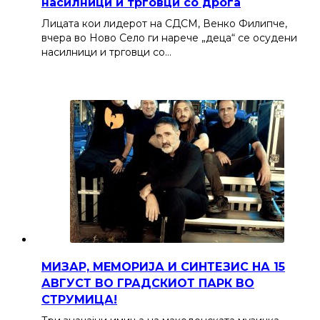
насилници и трговци со дрога
Лицата кои лидерот на СДСМ, Венко Филипче,
вчера во Ново Село ги нарече „деца“ се осудени
насилници и трговци со…
МИЗАР, МЕМОРИЈА И СИНТЕЗИС НА 15
АВГУСТ ВО ГРАДСКИОТ ПАРК ВО
СТРУМИЦА!