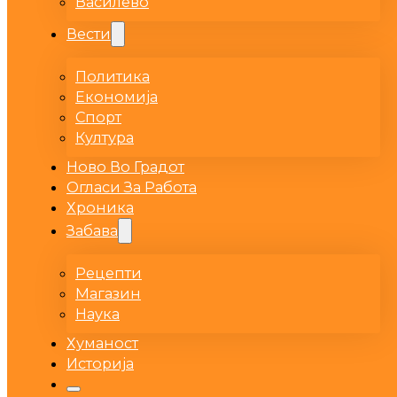
Василево
Вести
Политика
Економија
Спорт
Култура
Ново Во Градот
Огласи За Работа
Хроника
Забава
Рецепти
Магазин
Наука
Хуманост
Историја