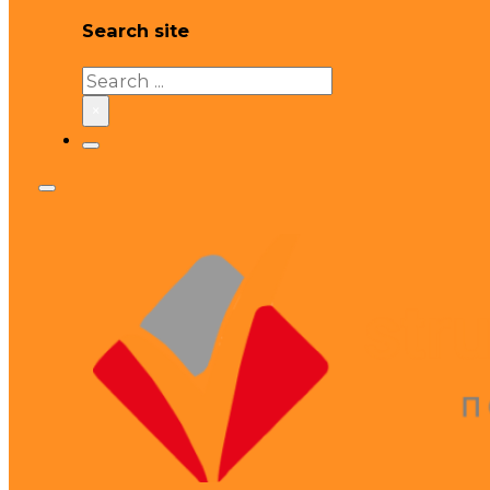
Search site
Search
×