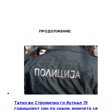
ПРОДОЛЖЕНИЕ:
Татко во Струмичко го бутнал 19
годишниот син по скали, момчето се