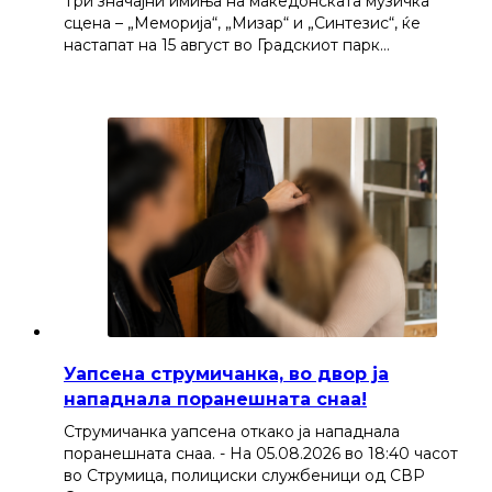
Три значајни имиња на македонската музичка
сцена – „Меморија“, „Мизар“ и „Синтезис“, ќе
настапат на 15 август во Градскиот парк…
Уапсена струмичанка, во двор ја
нападнала поранешната снаа!
Струмичанка уапсена откако ја нападнала
поранешната снаа. - На 05.08.2026 во 18:40 часот
во Струмица, полициски службеници од СВР