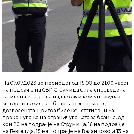
На 07.07.2023 во периодот од 15.00 до 21.00 часот
на подрачје на СВР Струмица била спроведена
засилена контрола над возачи кои управуваат
моторни возила со брзина поголема од
дозволената. Притоа биле констатирани 64
прекршувања на ограничувањата за брзина, од
кои 20 на подрачје на Струмица, 16 на подрачје
на Гевгелија, 15 на подрачје на Валандово и 13 на