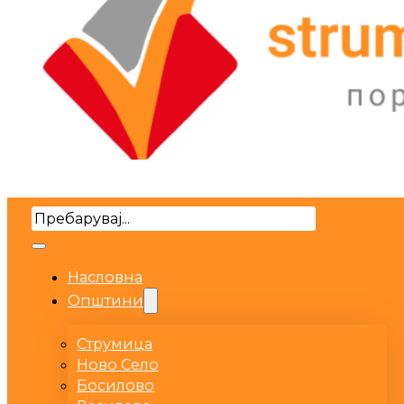
Search
Насловна
Општини
Струмица
Ново Село
Босилово