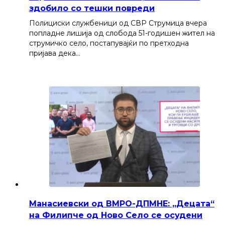
здобило со тешки повреди
Полициски службеници од СВР Струмица вчера
попладне лишија од слобода 51-годишен жител на
струмичко село, постапувајќи по претходна
пријава дека…
Манасиевски од ВМРО-ДПМНЕ: „Децата“
на Филипче од Ново Село се осудени