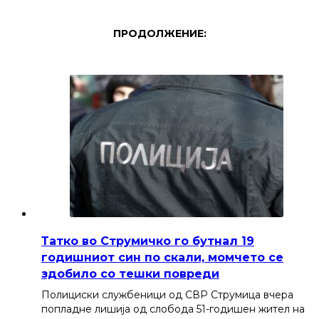
ПРОДОЛЖЕНИЕ:
Татко во Струмичко го бутнал 19
годишниот син по скали, момчето се
здобило со тешки повреди
Полициски службеници од СВР Струмица вчера
попладне лишија од слобода 51-годишен жител на