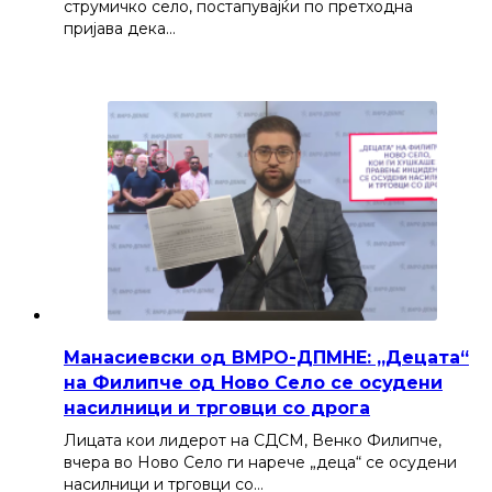
струмичко село, постапувајќи по претходна
пријава дека…
Манасиевски од ВМРО-ДПМНЕ: „Децата“
на Филипче од Ново Село се осудени
насилници и трговци со дрога
Лицата кои лидерот на СДСМ, Венко Филипче,
вчера во Ново Село ги нарече „деца“ се осудени
насилници и трговци со…