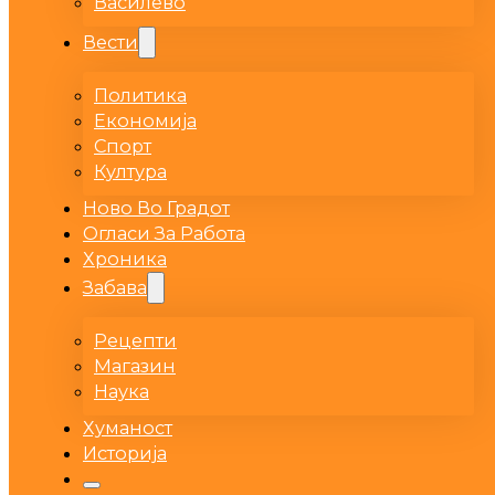
Василево
Вести
Политика
Економија
Спорт
Култура
Ново Во Градот
Огласи За Работа
Хроника
Забава
Рецепти
Магазин
Наука
Хуманост
Историја