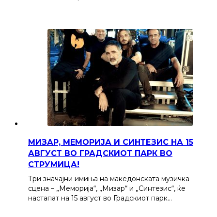
МИЗАР, МЕМОРИЈА И СИНТЕЗИС НА 15
АВГУСТ ВО ГРАДСКИОТ ПАРК ВО
СТРУМИЦА!
Три значајни имиња на македонската музичка
сцена – „Меморија“, „Мизар“ и „Синтезис“, ќе
настапат на 15 август во Градскиот парк…