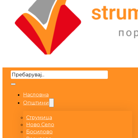
Search
Насловна
Општини
Струмица
Ново Село
Босилово