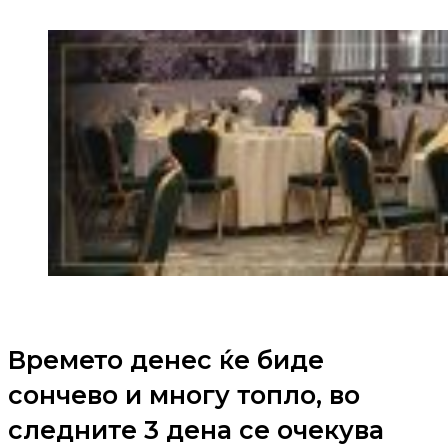
Времето денес ќе биде
сончево и многу топло, во
следните 3 дена се очекува