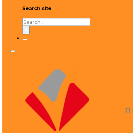
Search site
Search
×