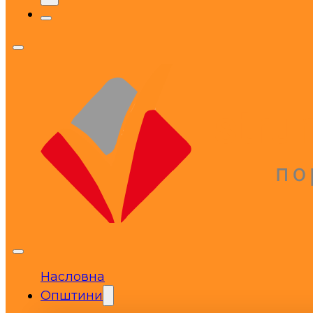
Насловна
Општини