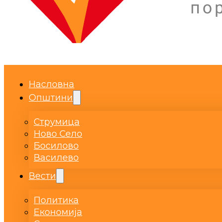
Насловна
Општини
Струмица
Ново Село
Босилово
Василево
Вести
Политика
Економија