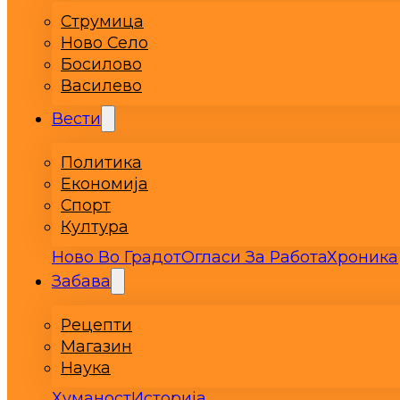
Струмица
Ново Село
Босилово
Василево
Вести
Политика
Економија
Спорт
Култура
Ново Во Градот
Огласи За Работа
Хроника
Забава
Рецепти
Магазин
Наука
Хуманост
Историја