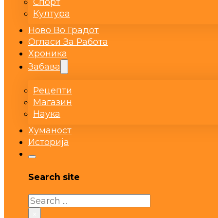
Спорт
Култура
Ново Во Градот
Огласи За Работа
Хроника
Забава
Рецепти
Магазин
Наука
Хуманост
Историја
Search site
Search
×