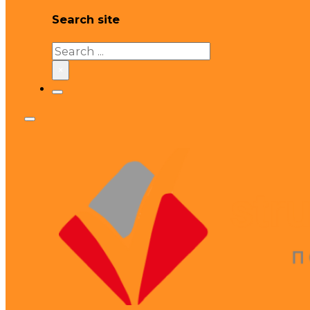
Search site
Search
×