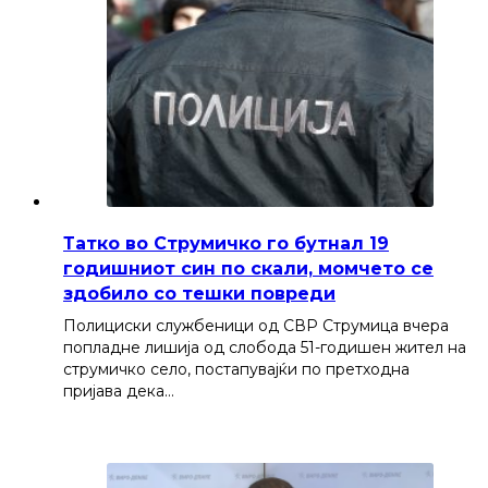
Татко во Струмичко го бутнал 19
годишниот син по скали, момчето се
здобило со тешки повреди
Полициски службеници од СВР Струмица вчера
попладне лишија од слобода 51-годишен жител на
струмичко село, постапувајќи по претходна
пријава дека…