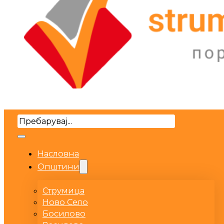
Search
Насловна
Општини
Струмица
Ново Село
Босилово