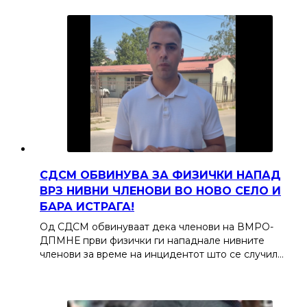
СДСМ ОБВИНУВА ЗА ФИЗИЧКИ НАПАД
ВРЗ НИВНИ ЧЛЕНОВИ ВО НОВО СЕЛО И
БАРА ИСТРАГА!
Од СДСМ обвинуваат дека членови на ВМРО-
ДПМНЕ први физички ги нападнале нивните
членови за време на инцидентот што се случил…