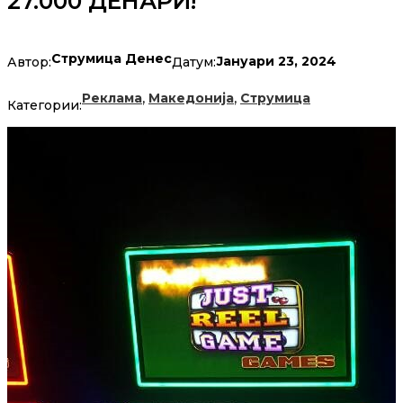
27.000 ДЕНАРИ!
Струмица Денес
Јануари 23, 2024
Автор:
Датум:
,
,
Реклама
Македонија
Струмица
Категории: