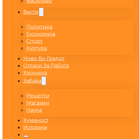
Василево
Вести
Политика
Економија
Спорт
Култура
Ново Во Градот
Огласи За Работа
Хроника
Забава
Рецепти
Магазин
Наука
Хуманост
Историја