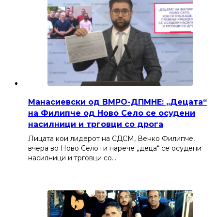
Манасиевски од ВМРО-ДПМНЕ: „Децата“
на Филипче од Ново Село се осудени
насилници и трговци со дрога
Лицата кои лидерот на СДСМ, Венко Филипче,
вчера во Ново Село ги нарече „деца“ се осудени
насилници и трговци со…