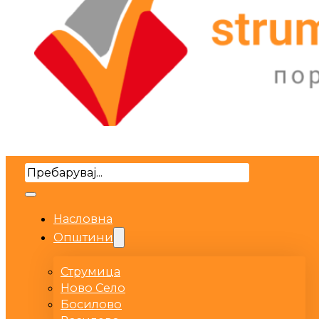
Search
Насловна
Општини
Струмица
Ново Село
Босилово