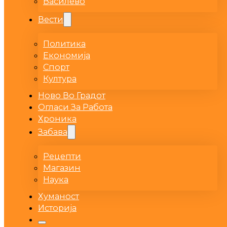
Василево
Вести
Политика
Економија
Спорт
Култура
Ново Во Градот
Огласи За Работа
Хроника
Забава
Рецепти
Магазин
Наука
Хуманост
Историја