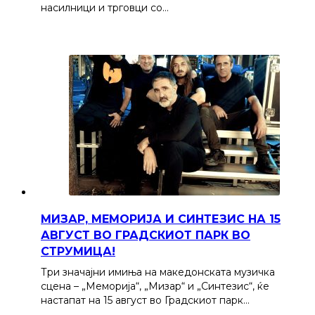
насилници и трговци со…
МИЗАР, МЕМОРИЈА И СИНТЕЗИС НА 15
АВГУСТ ВО ГРАДСКИОТ ПАРК ВО
СТРУМИЦА!
Три значајни имиња на македонската музичка
сцена – „Меморија“, „Мизар“ и „Синтезис“, ќе
настапат на 15 август во Градскиот парк…