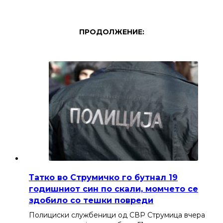
ПРОДОЛЖЕНИЕ:
Татко во Струмичко го бутнал 19
годишниот син по скали, момчето се
здобило со тешки повреди
Полициски службеници од СВР Струмица вчера