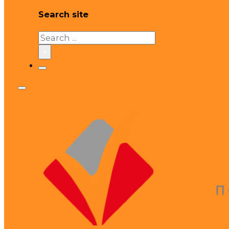
Search site
Search
×