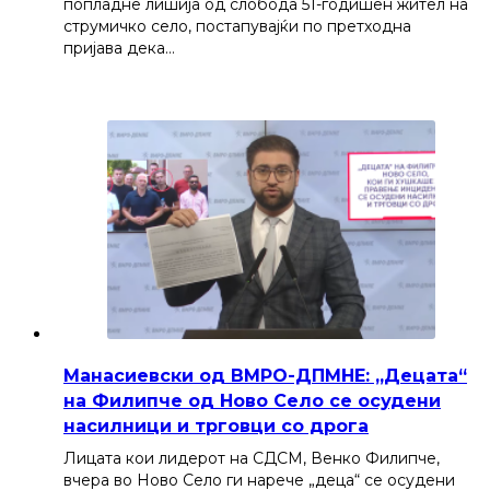
попладне лишија од слобода 51-годишен жител на
струмичко село, постапувајќи по претходна
пријава дека…
Манасиевски од ВМРО-ДПМНЕ: „Децата“
на Филипче од Ново Село се осудени
насилници и трговци со дрога
Лицата кои лидерот на СДСМ, Венко Филипче,
вчера во Ново Село ги нарече „деца“ се осудени