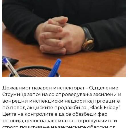
Државниот пазарен инспекторат – Одделение
Струмица започна со спроведување засилени и
вонредни инспекциски надзори кај трговците
по повод акциските продажби за „Black Friday“.
Целта на контролите е да се обезбеди фер
трговија, целосна заштита на потрошувачите и
строго почитување на законските обврски од