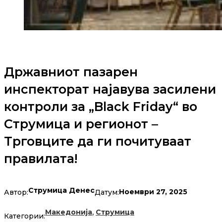
Државниот пазарен
инспекторат најавува засилени
контроли за „Black Friday“ во
Струмица и регионот –
Трговците да ги почитуваат
правилата!
Струмица Денес
Ноември 27, 2025
Автор:
Датум:
,
Македонија
Струмица
Категории: