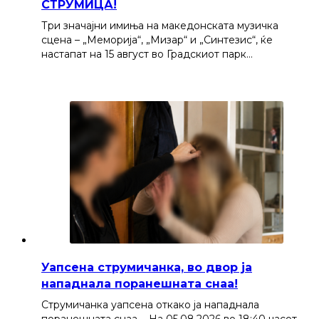
СТРУМИЦА!
Три значајни имиња на македонската музичка
сцена – „Меморија“, „Мизар“ и „Синтезис“, ќе
настапат на 15 август во Градскиот парк…
Уапсена струмичанка, во двор ја
нападнала поранешната снаа!
Струмичанка уапсена откако ја нападнала