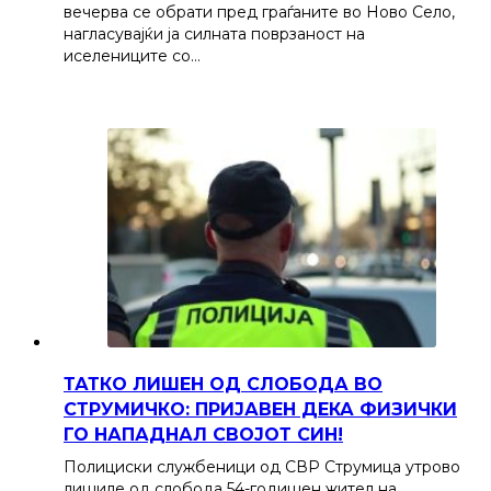
вечерва се обрати пред граѓаните во Ново Село,
нагласувајќи ја силната поврзаност на
иселениците со…
ТАТКО ЛИШЕН ОД СЛОБОДА ВО
СТРУМИЧКО: ПРИЈАВЕН ДЕКА ФИЗИЧКИ
ГО НАПАДНАЛ СВОЈОТ СИН!
Полициски службеници од СВР Струмица утрово
лишиле од слобода 54-годишен жител на