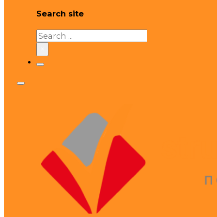
Search site
Search
×