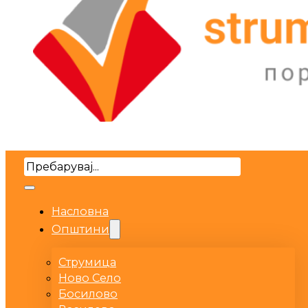
Search
Насловна
Општини
Струмица
Ново Село
Босилово