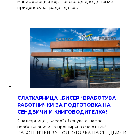
манифестација која повеќе од две децении
придонесува градот да се…
СЛАТКАРНИЦА „БИСЕР“ ВРАБОТУВА
РАБОТНИЧКИ ЗА ПОДГОТОВКА НА
СЕНДВИЧИ И КНИГОВОДИТЕЛКА!
Слаткарница „Бисер“ објавува оглас за
вработување и го проширува својот тим! –
РАБОТНИЧКИ ЗА ПОДГОТОВКА НА СЕНДВИЧИ