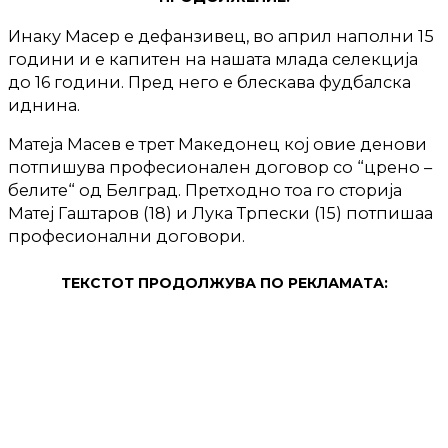
Инаку Масер е дефанзивец, во април наполни 15
години и е капитен на нашата млада селекција
до 16 години. Пред него е блескава фудбалска
иднина.
Матеја Масев е трет Македонец кој овие денови
потпишува професионален договор со “црено –
белите“ од Белград. Претходно тоа го сторија
Матеј Гаштаров (18) и Лука Трпески (15) потпишаа
професионални договори.
ТЕКСТОТ ПРОДОЛЖУВА ПО РЕКЛАМАТА: