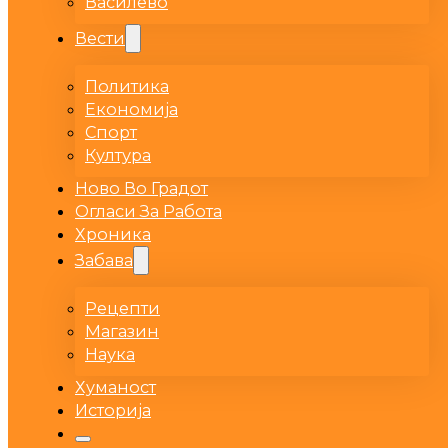
Василево
Вести
Политика
Економија
Спорт
Култура
Ново Во Градот
Огласи За Работа
Хроника
Забава
Рецепти
Магазин
Наука
Хуманост
Историја