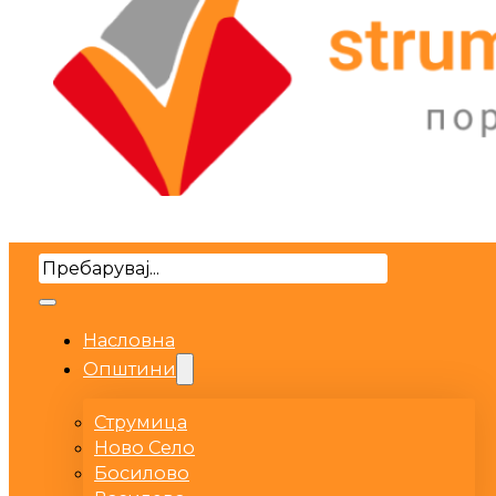
Search
Насловна
Општини
Струмица
Ново Село
Босилово