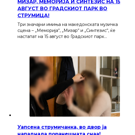
МИЗАР, МЕМОРИЈА И СИНТЕЗИС НА 15
АВГУСТ ВО ГРАДСКИОТ ПАРК ВО
СТРУМИЦА!
Три значајни имиња на македонската музичка
сцена – „Меморија“, „Мизар“ и „Синтезис“, ќе
настапат на 15 август во Градскиот парк…
Уапсена струмичанка, во двор ја
нападнала поранешната снаа!