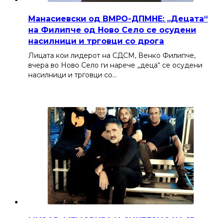
Манасиевски од ВМРО-ДПМНЕ: „Децата“
на Филипче од Ново Село се осудени
насилници и трговци со дрога
Лицата кои лидерот на СДСМ, Венко Филипче,
вчера во Ново Село ги нарече „деца“ се осудени
насилници и трговци со…