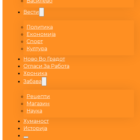
Василево
Вести
Политика
Економија
Спорт
Култура
Ново Во Градот
Огласи За Работа
Хроника
Забава
Рецепти
Магазин
Наука
Хуманост
Историја