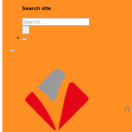
Search site
Search
×