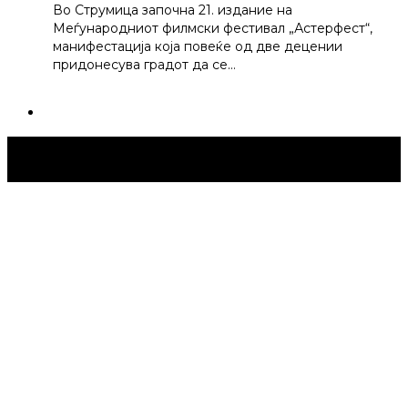
Во Струмица започна 21. издание на
Меѓународниот филмски фестивал „Астерфест“,
манифестација која повеќе од две децении
придонесува градот да се…
Струмица Денес © 2024